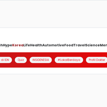
ch
Hype
Korea
Life
Health
Automotive
Food
Travel
Science
Me
 di IDN
Quiz
INSIDENESIA
#LokalBerdaya
Profil Dokter