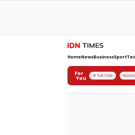
Home
News
Business
Sport
Te
For
# Yuk Vote
Iklanin
You