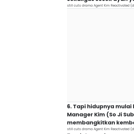
still cuts drama Agent Kim Reactivated (
6. Tapi hidupnya mulai 
Manager Kim (So Ji Sub
membangkitkan kembal
still cuts drama Agent Kim Reactivated (