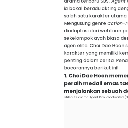
drama terbaru SBS,
Agent 
ia bakal beradu akting de
salah satu karakter utama.
Mengusung genre
action-
diadaptasi dari webtoon p
sekelompok ayah biasa den
agen elite. Choi Dae Hoon
karakter yang memiliki kem
penting dalam cerita. Pen
bocorannya berikut ini!
1. Choi Dae Hoon meme
peraih medali emas tae
menjalankan sebuah d
still cuts drama Agent Kim Reactivated (