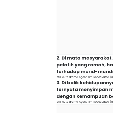
2. Di mata masyarakat,
pelatih yang ramah, h
terhadap murid-murid
still cuts drama Agent Kim Reactivated (
3. Di balik kehidupanny
ternyata menyimpan ma
dengan kemampuan ber
still cuts drama Agent Kim Reactivated (