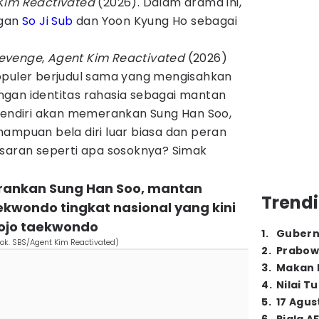
Kim Reactivated
(2026). Dalam drama ini,
ngan
So Ji Sub
dan Yoon Kyung Ho sebagai
revenge
,
Agent Kim Reactivated
(2026)
opuler berjudul sama yang mengisahkan
gan identitas rahasia sebagai mantan
 sendiri akan memerankan Sung Han Soo,
ampuan bela diri luar biasa dan peran
asaran seperti apa sosoknya? Simak
rankan Sung Han Soo, mantan
Trendi
kwondo tingkat nasional yang kini
ojo taekwondo
1
.
Gubern
dok. SBS/Agent Kim Reactivated)
2
.
Prabow
3
.
Makan B
4
.
Nilai T
5
.
17 Agus