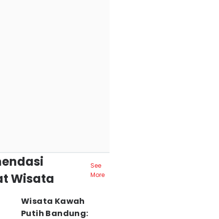
endasi
See
t Wisata
More
Wisata Kawah
Putih Bandung: