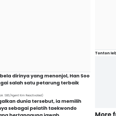
Tonton leb
ela dirinya yang menonjol, Han Soo
ai salah satu petarung terbaik
dok. SBS/Agent Kim Reactivated)
galkan dunia tersebut, ia memilih
ya sebagai pelatih taekwondo
More 
yang bertanggung jawab