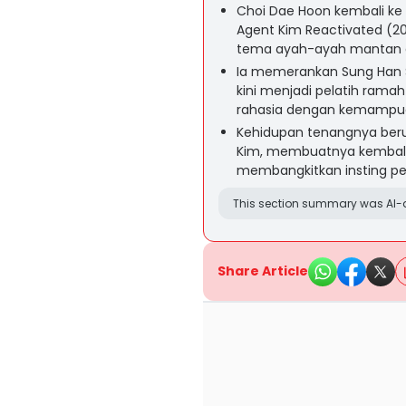
Choi Dae Hoon kembali ke 
Agent Kim Reactivated (20
tema ayah-ayah mantan a
Ia memerankan Sung Han S
kini menjadi pelatih ram
rahasia dengan kemampuan
Kehidupan tenangnya beru
Kim, membuatnya kembali
membangkitkan insting p
This section summary was AI-a
Share Article