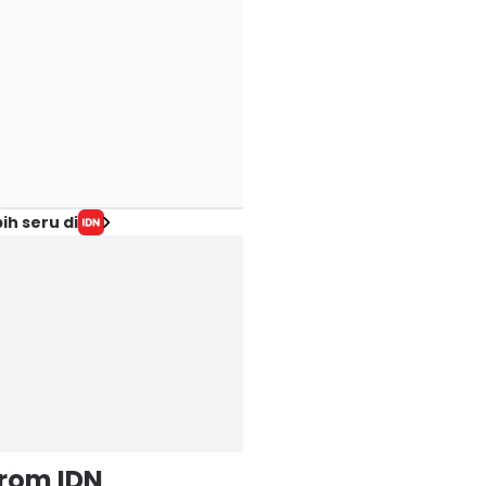
ih seru di
from IDN