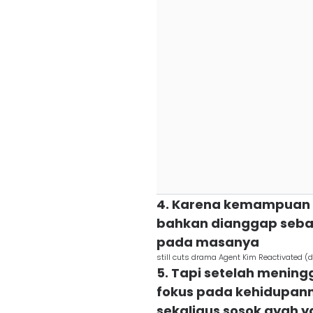
4. Karena kemampuan b
bahkan dianggap sebag
pada masanya
still cuts drama Agent Kim Reactivated (
5. Tapi setelah mening
fokus pada kehidupann
sekaligus sosok ayah 