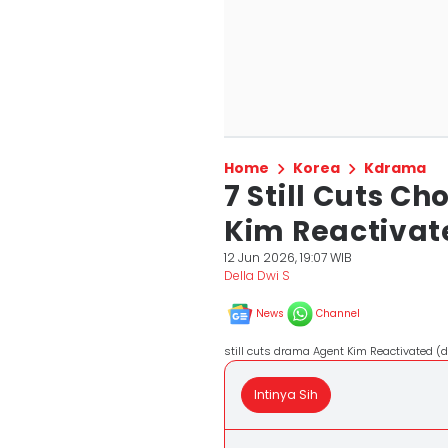
Home
Korea
Kdrama
7 Still Cuts C
Kim Reactivate
12 Jun 2026, 19:07 WIB
Della Dwi S
News
Channel
still cuts drama Agent Kim Reactivated (
Intinya Sih