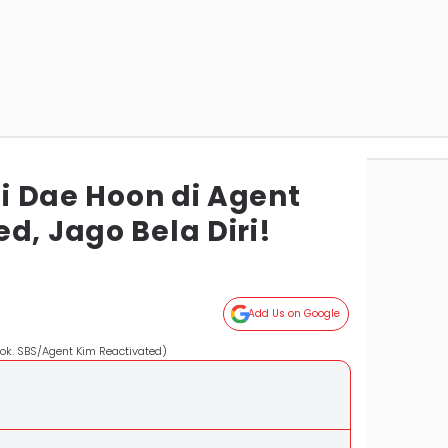
hoi Dae Hoon di Agent
d, Jago Bela Diri!
Add Us on Google
dok. SBS/Agent Kim Reactivated)