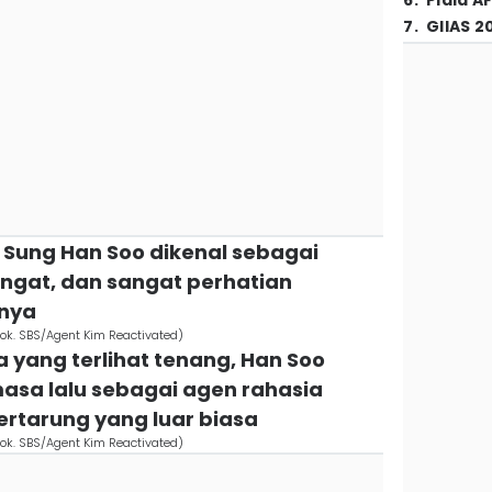
6
.
Piala A
7
.
GIIAS 2
 Sung Han Soo dikenal sebagai
angat, dan sangat perhatian
nya
dok. SBS/Agent Kim Reactivated)
a yang terlihat tenang, Han Soo
sa lalu sebagai agen rahasia
tarung yang luar biasa
dok. SBS/Agent Kim Reactivated)