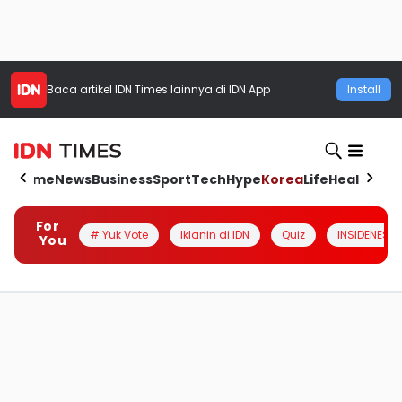
Baca artikel
IDN Times
lainnya di IDN App
Install
Home
News
Business
Sport
Tech
Hype
Korea
Life
Health
Aut
For
# Yuk Vote
Iklanin di IDN
Quiz
INSIDENESIA
You