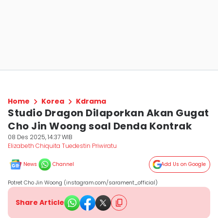
Home
Korea
Kdrama
Studio Dragon Dilaporkan Akan Gugat
Cho Jin Woong soal Denda Kontrak
08 Des 2025, 14:37 WIB
Elizabeth Chiquita Tuedestin Priwiratu
News
Channel
Add Us on Google
Potret Cho Jin Woong (instagram.com/sarament_official)
Share Article