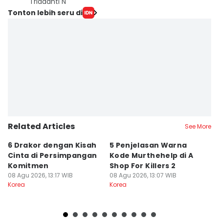
Triadanti N
Tonton lebih seru di
Related Articles
See More
6 Drakor dengan Kisah
5 Penjelasan Warna
M
Cinta di Persimpangan
Kode Murthehelp di A
C
Komitmen
Shop For Killers 2
B
08 Agu 2026, 13:17 WIB
08 Agu 2026, 13:07 WIB
M
08
Korea
Korea
Ko