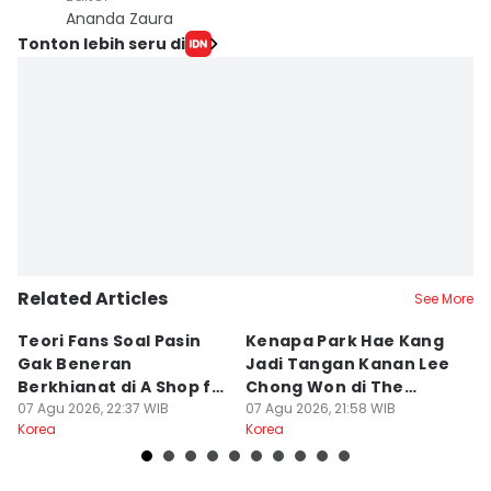
Ananda Zaura
Tonton lebih seru di
Related Articles
See More
Teori Fans Soal Pasin
Kenapa Park Hae Kang
7
Gak Beneran
Jadi Tangan Kanan Lee
Ah
Berkhianat di A Shop for
Chong Won di The
S
Killers 2
07 Agu 2026, 22:37 WIB
Apartment Job?
07 Agu 2026, 21:58 WIB
07
Korea
Korea
Ko