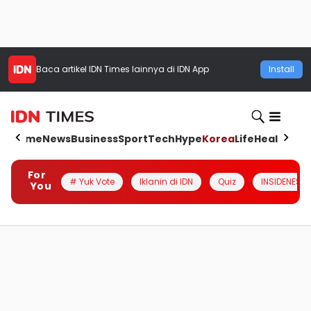
Baca artikel
IDN Times
lainnya di IDN App
Install
Home
News
Business
Sport
Tech
Hype
Korea
Life
Health
Aut
For
# Yuk Vote
Iklanin di IDN
Quiz
INSIDENESIA
You