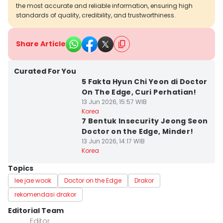
the most accurate and reliable information, ensuring high
standards of quality, credibility, and trustworthiness.
Share Article
Curated For You
5 Fakta Hyun Chi Yeon di Doctor
On The Edge, Curi Perhatian!
13 Jun 2026, 15:57 WIB
Korea
7 Bentuk Insecurity Jeong Seon
Doctor on the Edge, Minder!
13 Jun 2026, 14:17 WIB
Korea
Topics
lee jae wook
Doctor on the Edge
Drakor
rekomendasi drakor
Editorial Team
Editor