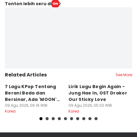
Tonton lebih seru di
Related Articles
See More
7 Lagu KPop Tentang
Lirik Lagu Begin Again -
3
Berani Beda dan
Jung Hae In, OST Drakor
J
Bersinar, Ada 'MOON'
Our Sticky Love
Y
BABYMONSTER
09 Agu 2026, 06:19 WIB
09 Agu 2026, 05:03 WIB
08
Korea
Korea
Ko