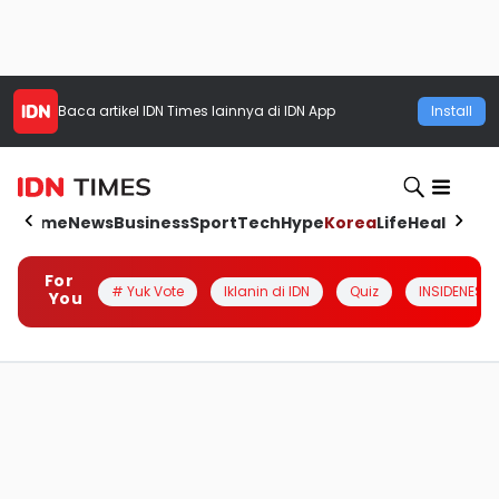
Baca artikel
IDN Times
lainnya di IDN App
Install
Home
News
Business
Sport
Tech
Hype
Korea
Life
Health
Aut
For
# Yuk Vote
Iklanin di IDN
Quiz
INSIDENESIA
You