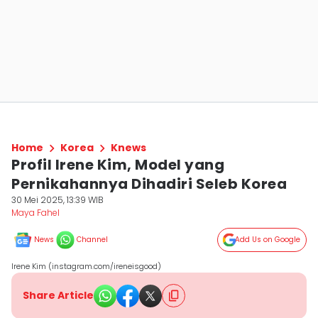
Home
Korea
Knews
Profil Irene Kim, Model yang
Pernikahannya Dihadiri Seleb Korea
30 Mei 2025, 13:39 WIB
Maya Fahel
News
Channel
Add Us on Google
Irene Kim (instagram.com/ireneisgood)
Share Article