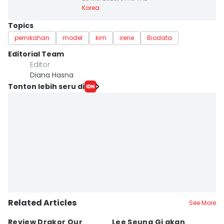
Korea
Topics
pernikahan
model
kim
irene
Biodata
Editorial Team
Editor
Diana Hasna
Tonton lebih seru di
Related Articles
See More
Review Drakor Our
Lee Seung Gi akan
Te