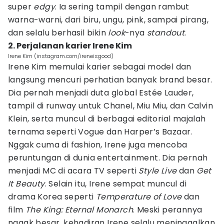
super
edgy
. Ia sering tampil dengan rambut
warna-warni, dari biru, ungu, pink, sampai pirang,
dan selalu berhasil bikin
look
-nya
standout
.
2. Perjalanan karier Irene Kim
Irene Kim (instagram.com/ireneisgood)
Irene Kim memulai karier sebagai model dan
langsung mencuri perhatian banyak brand besar.
Dia pernah menjadi duta global Estée Lauder,
tampil di runway untuk Chanel, Miu Miu, dan Calvin
Klein, serta muncul di berbagai editorial majalah
ternama seperti Vogue dan Harper’s Bazaar.
Nggak cuma di fashion, Irene juga mencoba
peruntungan di dunia entertainment. Dia pernah
menjadi MC di acara TV seperti
Style Live
dan
Get
It Beauty
. Selain itu, Irene sempat muncul di
drama Korea seperti
Temperature of Love
dan
film
The King: Eternal Monarch
. Meski perannya
nggak besar, kehadiran Irene selalu meninggalkan