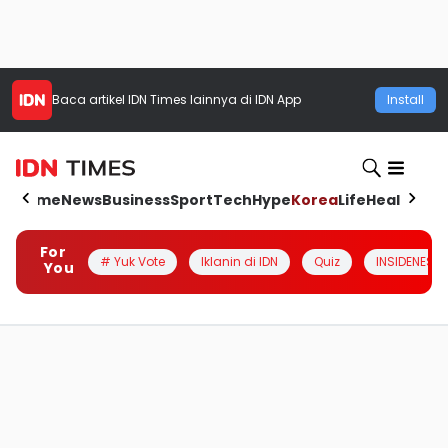
Baca artikel
IDN Times
lainnya di IDN App
Install
Home
News
Business
Sport
Tech
Hype
Korea
Life
Health
Aut
For
# Yuk Vote
Iklanin di IDN
Quiz
INSIDENESIA
You