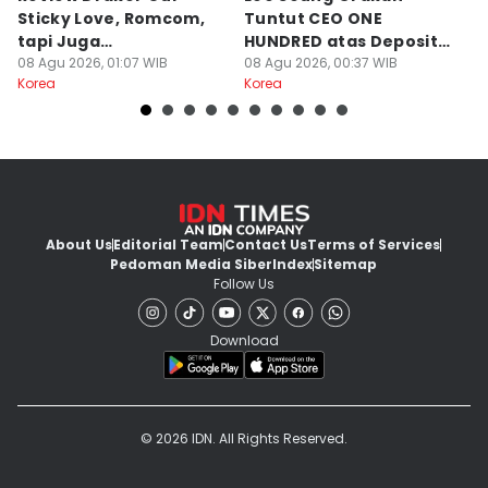
Sticky Love, Romcom,
Tuntut CEO ONE
G
tapi Juga
HUNDRED atas Deposit
B
Menegangkan!
08 Agu 2026, 01:07 WIB
Rumah Rp132 M
08 Agu 2026, 00:37 WIB
Ki
07
Korea
Korea
Ko
About Us
Editorial Team
Contact Us
Terms of Services
Pedoman Media Siber
Index
Sitemap
Follow Us
Download
© 2026 IDN. All Rights Reserved.