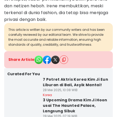
dan netizen heboh. Irene membuktikan, meski
terkenal di dunia fashion, dia tetap bisa menjaga
privasi dengan baik.
This article is written by our community writers and has been
carefully reviewed by our editorial team. We strive to provide
the most accurate and reliable information, ensuring high
standards of quality, credibility, and trustworthiness.
Share Article
Curated For You
7 Potret Aktris Korea Kim Ji Eun
Liburan di Bali, Asyik Mantai!
28 Mei 2025, 10:08 WIB
Korea
3 Upcoming Drama Kim Ji Hoon
usai The Haunted Palace,
Langsung Sibuk
28 Mei 2025, 07:19 WIB