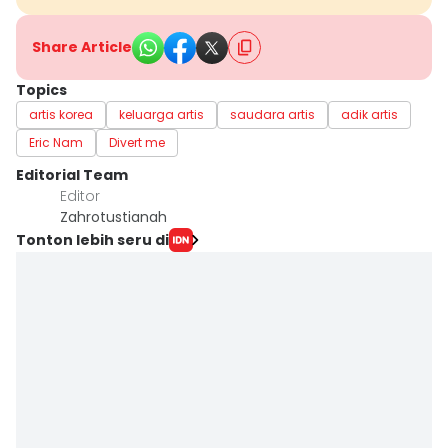
Share Article
Topics
artis korea
keluarga artis
saudara artis
adik artis
Eric Nam
Divert me
Editorial Team
Editor
Zahrotustianah
Tonton lebih seru di