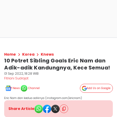
Home
Korea
Knews
10 Potret Sibling Goals Eric Nam dan
Adik-adik Kandungnya, Kece Semua!
01 Sep 2022, 18:28 WIB
Fitriani Sudrajat
News
Channel
Add Us on Google
Eric Nam dan kedua adiknya (instagram.com/ericnam)
Share Article