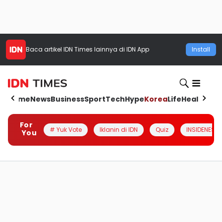
Baca artikel
IDN Times
lainnya di IDN App
Install
Home
News
Business
Sport
Tech
Hype
Korea
Life
Health
Aut
For
# Yuk Vote
Iklanin di IDN
Quiz
INSIDENESIA
You