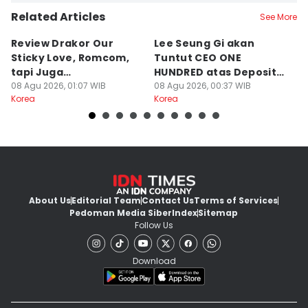
Related Articles
See More
Review Drakor Our
Lee Seung Gi akan
Te
Sticky Love, Romcom,
Tuntut CEO ONE
G
tapi Juga
HUNDRED atas Deposit
B
Menegangkan!
08 Agu 2026, 01:07 WIB
Rumah Rp132 M
08 Agu 2026, 00:37 WIB
Ki
07
Korea
Korea
Ko
About Us
Editorial Team
Contact Us
Terms of Services
Pedoman Media Siber
Index
Sitemap
Follow Us
Download