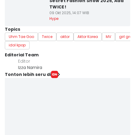
Secret Fashion Show 2025, Ada
TWICE!
09 Okt 2025, 14:07 WIB
Hype
Topics
Uhm Tae Goo
Twice
aktor
Aktor Korea
MV
girl gro
idol kpop
Editorial Team
Editor
Izza Namira
Tonton lebih seru di