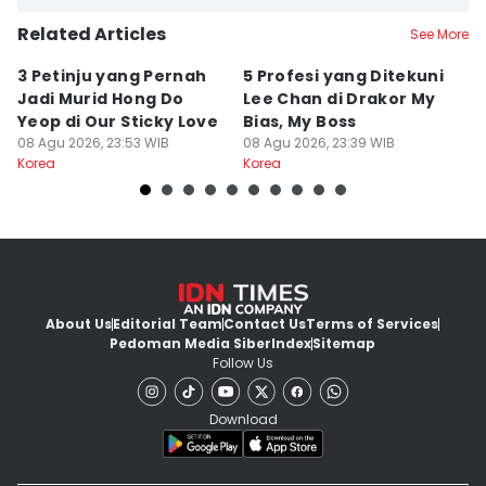
Related Articles
See More
3 Petinju yang Pernah
5 Profesi yang Ditekuni
K
Jadi Murid Hong Do
Lee Chan di Drakor My
B
Yeop di Our Sticky Love
Bias, My Boss
M
08 Agu 2026, 23:53 WIB
08 Agu 2026, 23:39 WIB
fo
08
Korea
Korea
Ko
About Us
Editorial Team
Contact Us
Terms of Services
Pedoman Media Siber
Index
Sitemap
Follow Us
Download