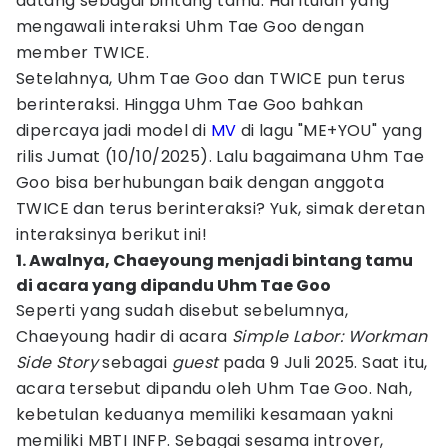
datang sebagai bintang tamu. Hal itulah yang
mengawali interaksi Uhm Tae Goo dengan
member TWICE.
Setelahnya, Uhm Tae Goo dan TWICE pun terus
berinteraksi. Hingga Uhm Tae Goo bahkan
dipercaya jadi model di
MV
di lagu "ME+YOU" yang
rilis Jumat (10/10/2025). Lalu bagaimana Uhm Tae
Goo bisa berhubungan baik dengan anggota
TWICE dan terus berinteraksi? Yuk, simak deretan
interaksinya berikut ini!
1. Awalnya, Chaeyoung menjadi bintang tamu
di acara yang dipandu Uhm Tae Goo
Seperti yang sudah disebut sebelumnya,
Chaeyoung hadir di acara
Simple Labor: Workman
Side Story
sebagai
guest
pada 9 Juli 2025. Saat itu,
acara tersebut dipandu oleh Uhm Tae Goo. Nah,
kebetulan keduanya memiliki kesamaan yakni
memiliki MBTI INFP. Sebagai sesama introver,