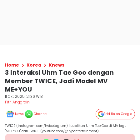
Home
Korea
Knews
3 Interaksi Uhm Tae Goo dengan
Member TWICE, Jadi Model MV
ME+YOU
11 Okt 2025, 21:36 WIB
Pitri Anggraini
News
Channel
Add Us on Google
TWICE (instagram.com/twicetagram) | cuplikan Uhm Tae Goo di MV lagu
"ME+YOU" dari TWICE (youtube.com/@jypentertainment)