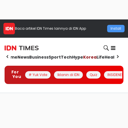
Baca artikel
IDN Times
lainnya di IDN App
Install
Home
News
Business
Sport
Tech
Hype
Korea
Life
Health
Aut
For
# Yuk Vote
Iklanin di IDN
Quiz
INSIDENESIA
You