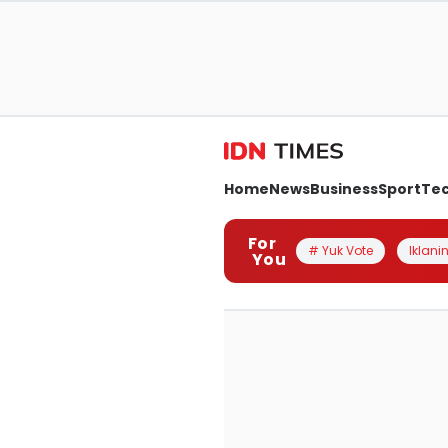
Home
News
Business
Sport
Te
For
# Yuk Vote
Iklanin
You