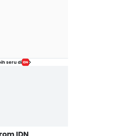
ih seru di
from IDN