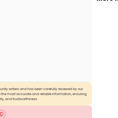
munity writers and has been carefully reviewed by our
de the most accurate and reliable information, ensuring
ity, and trustworthiness.