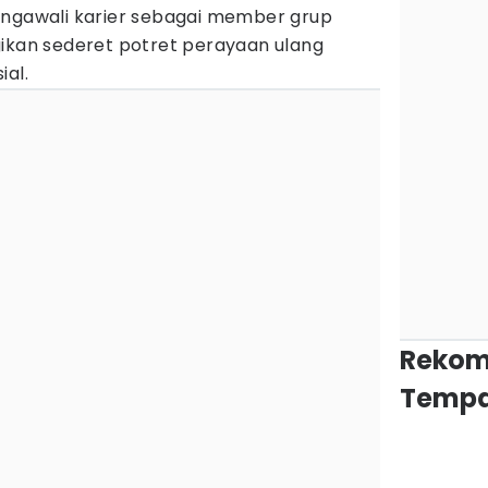
gawali karier sebagai member grup
gikan sederet potret perayaan ulang
ial.
Rekom
Tempa