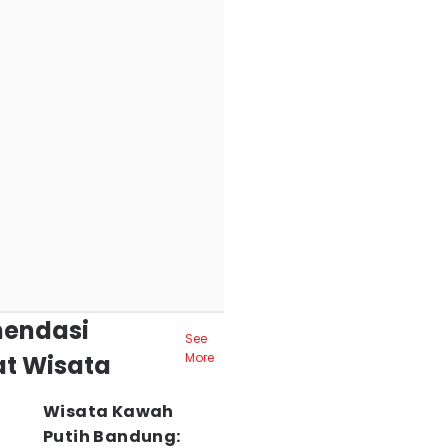
endasi
See
t Wisata
More
Wisata Kawah
Putih Bandung: