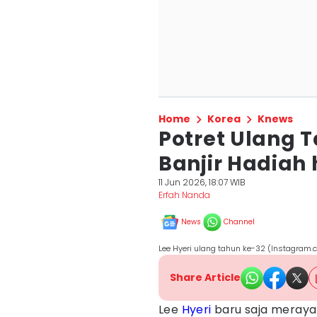
Home
Korea
Knews
Potret Ulang T
Banjir Hadiah
11 Jun 2026, 18:07 WIB
Erfah Nanda
News
Channel
Lee Hyeri ulang tahun ke-32 (Instagram
Share Article
Lee
Hyeri
baru saja merayak