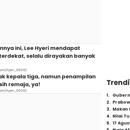
nnya ini, Lee Hyeri mendapat
terdekat, selalu dirayakan banyak
.com/hyeri_0609)
jak kepala tiga, namun penampilan
Trendi
ih remaja, ya!
.com/hyeri_0609)
1
.
Gubern
2
.
Prabow
3
.
Makan B
4
.
Nilai T
5
.
17 Agus