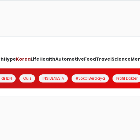
ch
Hype
Korea
Life
Health
Automotive
Food
Travel
Science
Me
 di IDN
Quiz
INSIDENESIA
#LokalBerdaya
Profil Dokter