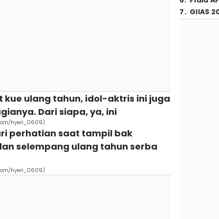
6
.
Piala A
7
.
GIIAS 2
ue ulang tahun, idol-aktris ini juga
ianya. Dari siapa, ya, ini
.com/hyeri_0609)
ri perhatian saat tampil bak
 dan selempang ulang tahun serba
.com/hyeri_0609)