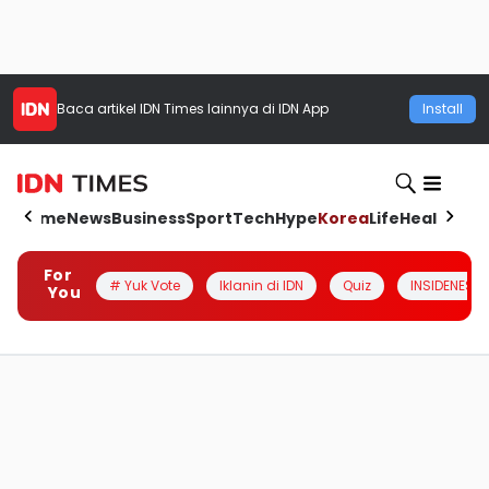
Baca artikel
IDN Times
lainnya di IDN App
Install
Home
News
Business
Sport
Tech
Hype
Korea
Life
Health
Aut
For
# Yuk Vote
Iklanin di IDN
Quiz
INSIDENESIA
You