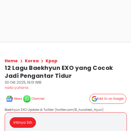
Home
Korea
Kpop
12 Lagu Baekhyun EXO yang Cocok
Jadi Pengantar Tidur
30 Okt 2025, 19:01 WIB
naila yuhanis
News
Channel
Add Us on Google
Baekhyun EXO Update di Twitter (twitter.com/B_hundred_Hyun)
Intinya Sih