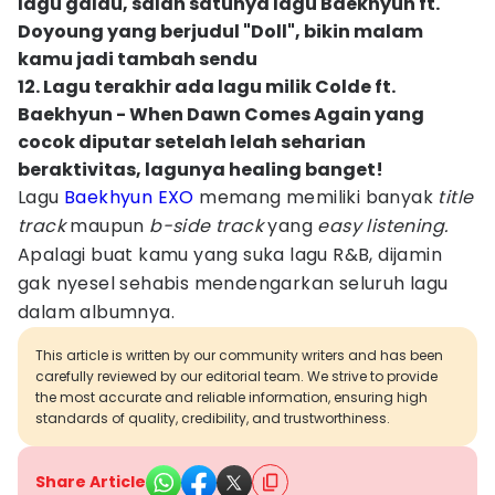
lagu galau, salah satunya lagu Baekhyun ft.
Doyoung yang berjudul "Doll", bikin malam
kamu jadi tambah sendu
12. Lagu terakhir ada lagu milik Colde ft.
Baekhyun - When Dawn Comes Again yang
cocok diputar setelah lelah seharian
beraktivitas, lagunya healing banget!
Lagu
Baekhyun EXO
memang memiliki banyak
title
track
maupun
b-side track
yang
easy listening.
Apalagi buat kamu yang suka lagu R&B, dijamin
gak nyesel sehabis mendengarkan seluruh lagu
dalam albumnya.
This article is written by our community writers and has been
carefully reviewed by our editorial team. We strive to provide
the most accurate and reliable information, ensuring high
standards of quality, credibility, and trustworthiness.
Share Article