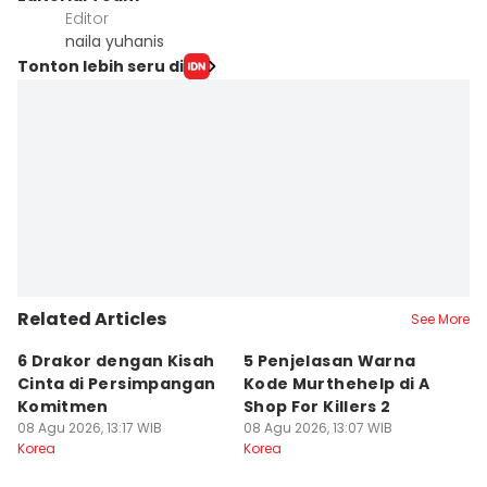
Editor
naila yuhanis
Tonton lebih seru di
Related Articles
See More
6 Drakor dengan Kisah
5 Penjelasan Warna
M
Cinta di Persimpangan
Kode Murthehelp di A
C
Komitmen
Shop For Killers 2
B
08 Agu 2026, 13:17 WIB
08 Agu 2026, 13:07 WIB
M
08
Korea
Korea
Ko