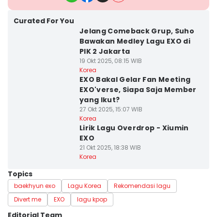
Curated For You
Jelang Comeback Grup, Suho
Bawakan Medley Lagu EXO di
PIK 2 Jakarta
19 Okt 2025, 08:15 WIB
Korea
EXO Bakal Gelar Fan Meeting
EXO'verse, Siapa Saja Member
yang Ikut?
27 Okt 2025, 15:07 WIB
Korea
Lirik Lagu Overdrop - Xiumin
EXO
21 Okt 2025, 18:38 WIB
Korea
Topics
baekhyun exo
Lagu Korea
Rekomendasi lagu
Divert me
EXO
lagu kpop
Editorial Team