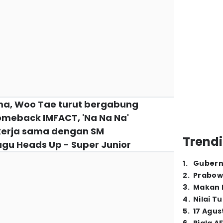
ma, Woo Tae turut bergabung
omeback IMFACT, 'Na Na Na'
kerja sama dengan SM
Trendi
gu Heads Up - Super Junior
1
.
Gubern
2
.
Prabow
3
.
Makan B
4
.
Nilai T
5
.
17 Agus