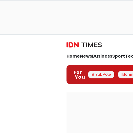
Home
News
Business
Sport
Te
For
# Yuk Vote
Iklanin
You