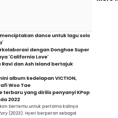
 menciptakan dance untuk lagu solo
a'
erkolaborasi dengan Donghae Super
ya 'California Love'
u Ravi dan Ash Island bertajuk
mini album kedelapan VICTION,
rafi Woo Tae
e terbaru yang dirilis penyanyi KPop
ada 2022
kan bertemu untuk pertama kalinya
tory
(2023). Hyeri berperan sebagai