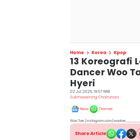
Home
Korea
Kpop
13 Koreografi
Dancer Woo Ta
Hyeri
02 Jul 2025, 19:07 WIB
Sukmawening Chairunisa
News
Channel
Woo Tae (instagram.com/wootae______
Share Article