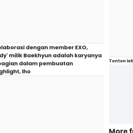
rkolaborasi dengan member EXO,
dy' milik Baekhyun adalah karyanya
Tonton leb
l bagian dalam pembuatan
ghlight, lho
More 