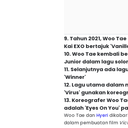
9. Tahun 2021, Woo Tae
Kai EXO bertajuk 'Vanill
10. Woo Tae kembali b
Junior dalam lagu solon
11. Selanjutnya ada lag
'Winner'
12. Lagu utama dalam 
'Virus' gunakan koreog
13. Koreografer Woo Ta
adalah 'Eyes On You' p
Woo Tae dan
Hyeri
dikabar
dalam pembuatan film
Vic