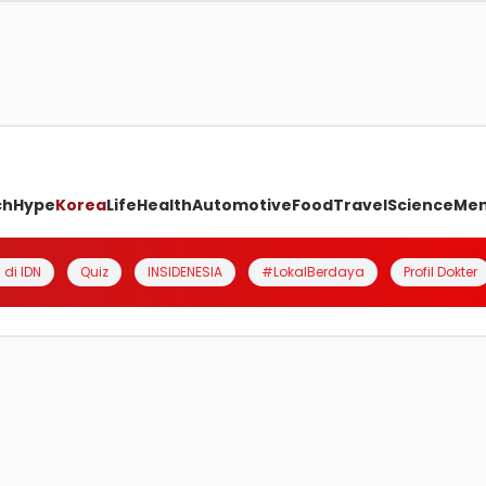
ch
Hype
Korea
Life
Health
Automotive
Food
Travel
Science
Me
 di IDN
Quiz
INSIDENESIA
#LokalBerdaya
Profil Dokter