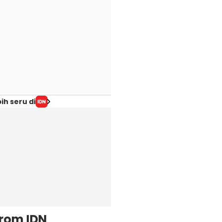
ih seru di
from IDN