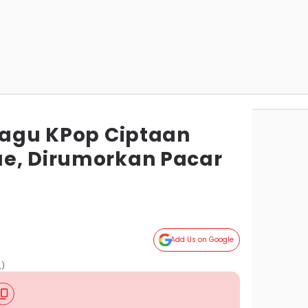
 Lagu KPop Ciptaan
e, Dirumorkan Pacar
Add Us on Google
_)