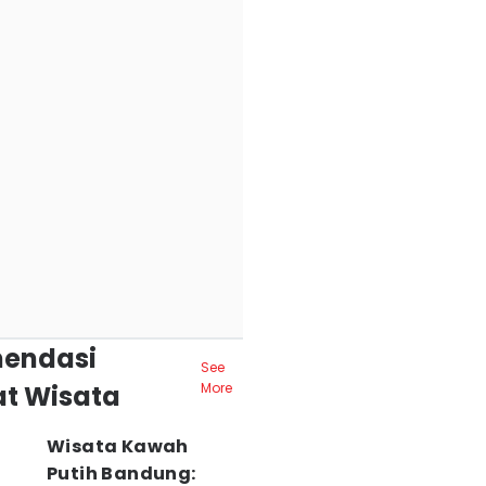
endasi
See
t Wisata
More
Wisata Kawah
Putih Bandung: