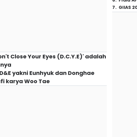
6
.
Piala A
7
.
GIIAS 2
n't Close Your Eyes (D.C.Y.E)' adalah
tnya
r D&E yakni Eunhyuk dan Donghae
fi karya Woo Tae