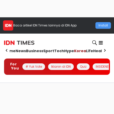
Baca artikel
IDN Times
lainnya di IDN App
Install
Home
News
Business
Sport
Tech
Hype
Korea
Life
Health
Aut
For
# Yuk Vote
Iklanin di IDN
Quiz
INSIDENESIA
You