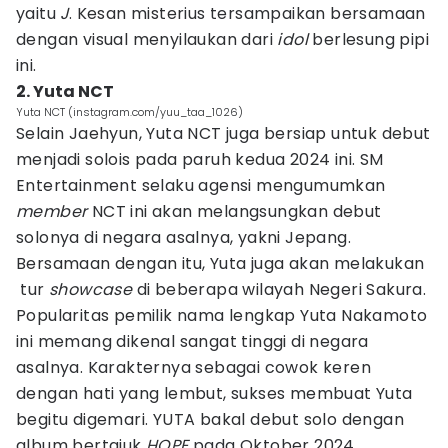
yaitu
J
. Kesan misterius tersampaikan bersamaan
dengan visual menyilaukan dari
idol
berlesung pipi
ini.
2. Yuta NCT
Yuta NCT (instagram.com/yuu_taa_1026)
Selain Jaehyun, Yuta NCT juga bersiap untuk debut
menjadi solois pada paruh kedua 2024 ini. SM
Entertainment selaku agensi mengumumkan
member
NCT ini akan melangsungkan debut
solonya di negara asalnya, yakni Jepang.
Bersamaan dengan itu, Yuta juga akan melakukan
tur
showcase
di beberapa wilayah Negeri Sakura.
Popularitas pemilik nama lengkap Yuta Nakamoto
ini memang dikenal sangat tinggi di negara
asalnya. Karakternya sebagai cowok keren
dengan hati yang lembut, sukses membuat Yuta
begitu digemari. YUTA bakal debut solo dengan
album bertajuk
HOPE
pada Oktober 2024.