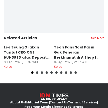
Related Articles
See More
Lee Seung Gi akan
Teori Fans Soal Pasin
K
Tuntut CEO ONE
Gak Beneran
J
HUNDRED atas Deposit
Berkhianat di A Shop for
C
Rumah Rp132 M
08 Agu 2026, 00:37 WIB
Killers 2
07 Agu 2026, 22:37 WIB
A
07
Korea
Korea
Ko
About Us
Editorial Team
Contact Us
Terms of Services
Pedoman Media Siber
Index
Sitemap