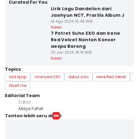
Curated For You
Lirik Lagu Dandelion dari
Jaehyun NCT, Prarilis Album J
14 Agu 2024, 15:48 WIB
Korea
7 Potret Suho EXO dan Irene
Red Velvet Nonton Konser
aespa Bareng
30 Jun 2024, 18:19 WIB
Korea
Topics
idol kpop
chanyeol EXO
debut solo
Irene Red Velvet
Ja
Divert me
Editorial Team
Editor
Maya Fahel
Tonton lebih seru di