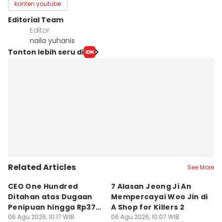
konten youtube
Editorial Team
Editor
naila yuhanis
Tonton lebih seru di
Related Articles
See More
CEO One Hundred
7 Alasan Jeong Ji An
7
Ditahan atas Dugaan
Mempercayai Woo Jin di
M
Penipuan hingga Rp379
A Shop for Killers 2
Gi
Miliar
06 Agu 2026, 10:17 WIB
06 Agu 2026, 10:07 WIB
06