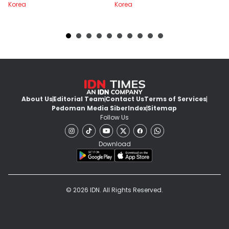
Korea
Korea
Ko
About Us
Editorial Team
Contact Us
Terms of Services
Pedoman Media Siber
Index
Sitemap
Follow Us
Download
© 2026 IDN. All Rights Reserved.