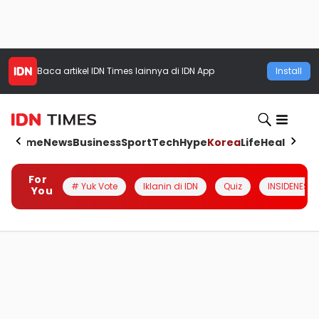
Baca artikel
IDN Times
lainnya di IDN App
Install
Home
News
Business
Sport
Tech
Hype
Korea
Life
Health
Aut
For
# Yuk Vote
Iklanin di IDN
Quiz
INSIDENESIA
You