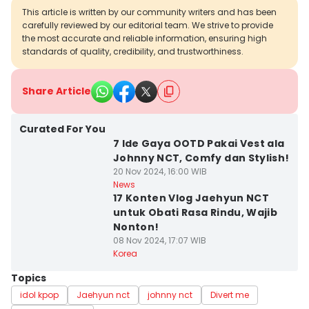
This article is written by our community writers and has been
carefully reviewed by our editorial team. We strive to provide
the most accurate and reliable information, ensuring high
standards of quality, credibility, and trustworthiness.
Share Article
Curated For You
7 Ide Gaya OOTD Pakai Vest ala
Johnny NCT, Comfy dan Stylish!
20 Nov 2024, 16:00 WIB
News
17 Konten Vlog Jaehyun NCT
untuk Obati Rasa Rindu, Wajib
Nonton!
08 Nov 2024, 17:07 WIB
Korea
Topics
idol kpop
Jaehyun nct
johnny nct
Divert me