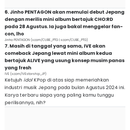
6. Jinho PENTAGON akan memulai debut Jepang
dengan merilis mini album bertajuk CHO:RD
pada 28 Agustus. Ia juga bakal menggelar fan-
con, lho
Jinho PENTAGON (x.com/CUBE_PTG | x.com/CUBE_PTG)
7. Masih di tanggal yang sama, IVE akan
comeback Jepang lewat mini album kedua
bertajuk ALIVE yang usung konsep musim panas
yang fresh
IVE (x.com/IVEstarship_JP)
Ketujuh
idol
KPop di atas siap memeriahkan
industri musik Jepang pada bulan Agustus 2024 ini.
Karya terbaru siapa yang paling kamu tunggu
perilisannya, nih?