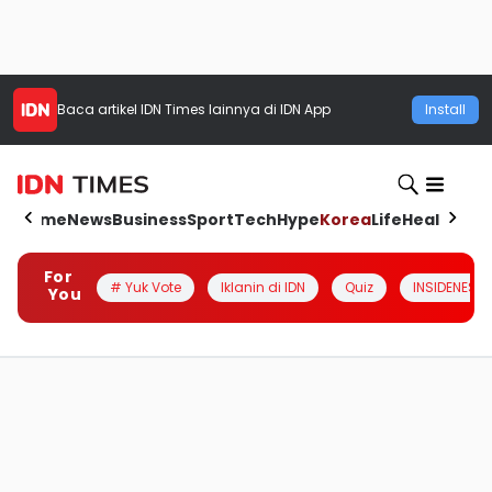
Baca artikel
IDN Times
lainnya di IDN App
Install
Home
News
Business
Sport
Tech
Hype
Korea
Life
Health
Aut
For
# Yuk Vote
Iklanin di IDN
Quiz
INSIDENESIA
You