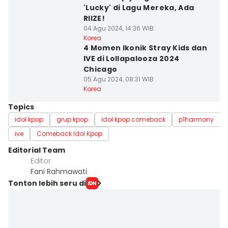
'Lucky' di Lagu Mereka, Ada
RIIZE!
04 Agu 2024, 14:36 WIB
Korea
4 Momen Ikonik Stray Kids dan
IVE di Lollapalooza 2024
Chicago
05 Agu 2024, 08:31 WIB
Korea
Topics
idol kpop
grup kpop
idol kpop comeback
p1harmony
ive
Comeback Idol Kpop
Editorial Team
Editor
Fani Rahmawati
Tonton lebih seru di