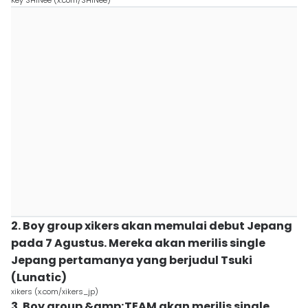
Key SHINee (x.com/SHINee)
2. Boy group xikers akan memulai debut Jepang
pada 7 Agustus. Mereka akan merilis single
Jepang pertamanya yang berjudul Tsuki
(Lunatic)
xikers (x.com/xikers_jp)
3. Boy group &amp;TEAM akan merilis single