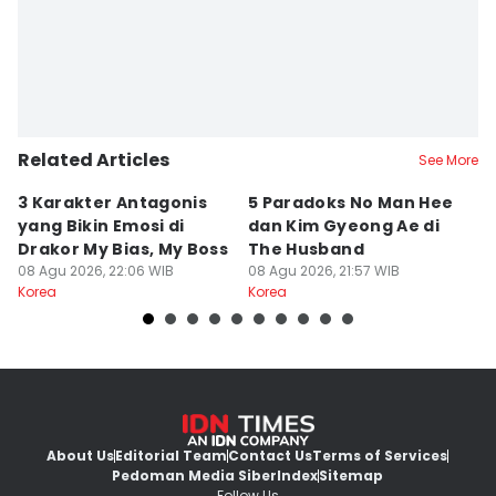
Related Articles
See More
3 Karakter Antagonis
5 Paradoks No Man Hee
8
yang Bikin Emosi di
dan Kim Gyeong Ae di
A
Drakor My Bias, My Boss
The Husband
S
08 Agu 2026, 22:06 WIB
08 Agu 2026, 21:57 WIB
08
Korea
Korea
Ko
About Us
Editorial Team
Contact Us
Terms of Services
Pedoman Media Siber
Index
Sitemap
Follow Us