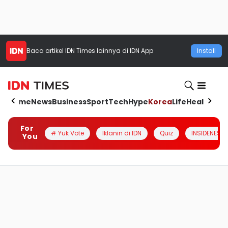
Baca artikel
IDN Times
lainnya di IDN App
Install
Home
News
Business
Sport
Tech
Hype
Korea
Life
Health
Aut
For
# Yuk Vote
Iklanin di IDN
Quiz
INSIDENESIA
You