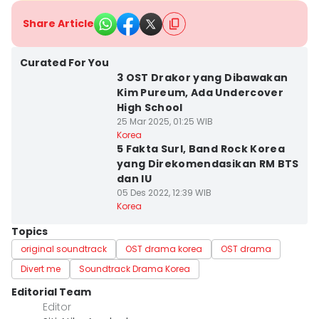
Share Article
Curated For You
3 OST Drakor yang Dibawakan
Kim Pureum, Ada Undercover
High School
25 Mar 2025, 01:25 WIB
Korea
5 Fakta Surl, Band Rock Korea
yang Direkomendasikan RM BTS
dan IU
05 Des 2022, 12:39 WIB
Korea
Topics
original soundtrack
OST drama korea
OST drama
Divert me
Soundtrack Drama Korea
Editorial Team
Editor