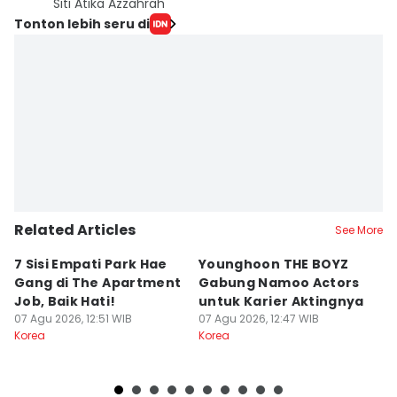
Siti Atika Azzahrah
Tonton lebih seru di
Related Articles
See More
7 Sisi Empati Park Hae
Younghoon THE BOYZ
L
Gang di The Apartment
Gabung Namoo Actors
S
Job, Baik Hati!
untuk Karier Aktingnya
A
07 Agu 2026, 12:51 WIB
07 Agu 2026, 12:47 WIB
07
Korea
Korea
Ko