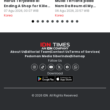
Harus Terjawab di
Mulai Tertarik pada
N
Ending A Shop for Killers
Nam Da Reum di My
H
2
07 Agu 2026, 00:07 WIB
Bias, My Boss
06 Agu 2026, 23:57 WIB
S
06
Korea
Korea
Ko
About Us
Editorial Team
Contact Us
Terms of Services
Pedoman Media Siber
Index
Sitemap
Follow Us
Download
© 2026 IDN. All Rights Reserved.