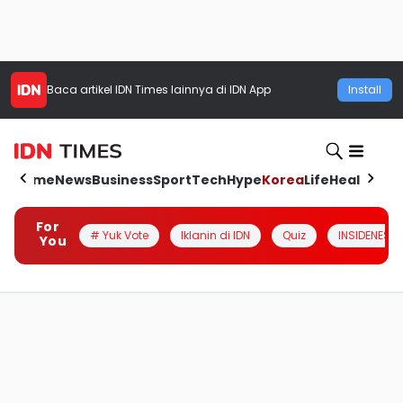
Baca artikel
IDN Times
lainnya di IDN App
Install
Home
News
Business
Sport
Tech
Hype
Korea
Life
Health
Aut
For
# Yuk Vote
Iklanin di IDN
Quiz
INSIDENESIA
You