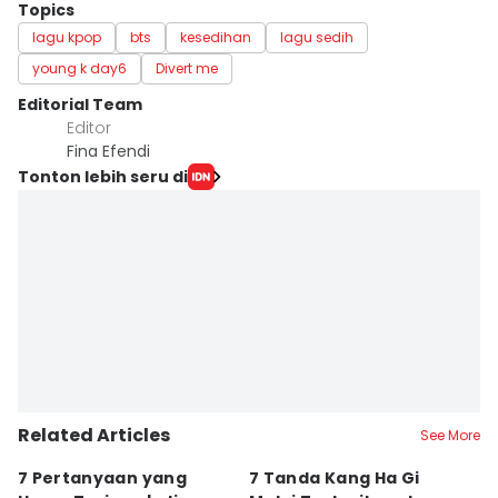
Topics
lagu kpop
bts
kesedihan
lagu sedih
young k day6
Divert me
Editorial Team
Editor
Fina Efendi
Tonton lebih seru di
Related Articles
See More
7 Pertanyaan yang
7 Tanda Kang Ha Gi
3