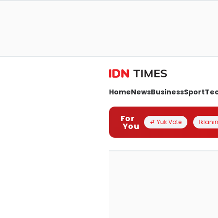
Home
News
Business
Sport
Te
For
# Yuk Vote
Iklanin
You