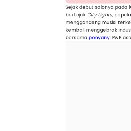
Sejak debut solonya pada 10
bertajuk
City Lights,
popular
menggandeng musisi terkenal
kembali menggebrak indust
bersama
penyanyi
R&B as