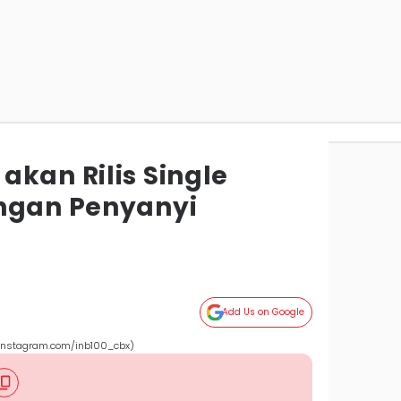
kan Rilis Single
ngan Penyanyi
Add Us on Google
(instagram.com/inb100_cbx)