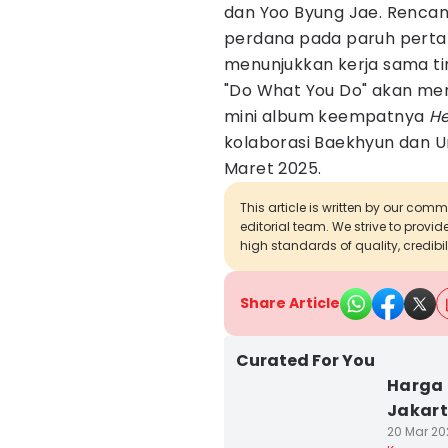
dan Yoo Byung Jae. Rencana
perdana pada paruh perta
menunjukkan kerja sama t
"Do What You Do" akan menj
mini album keempatnya
He
kolaborasi Baekhyun dan Um
Maret 2025.
This article is written by our com
editorial team. We strive to provi
high standards of quality, credibil
Share Article
Curated For You
Harga 
Jakart
20 Mar 20