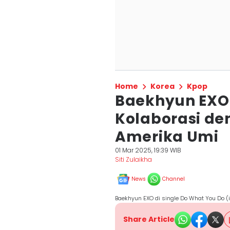
Home
Korea
Kpop
Baekhyun EXO a
Kolaborasi de
Amerika Umi
01 Mar 2025, 19:39 WIB
Siti Zulaikha
News
Channel
Baekhyun EXO di single Do What You Do 
Share Article