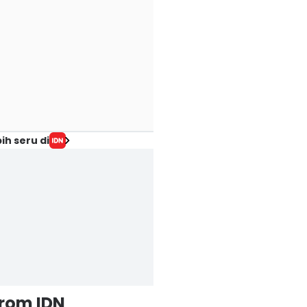
ih seru di
from IDN