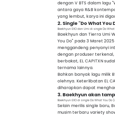
dengan V BTS dalam lagu "
antara gaya R&B kontempo
yang lembut, karya ini di
2. Single "Do What You 
Baekhyun EXO dan Umi di single Do What
Baekhyun dan Tierra Umi W
You Do" pada 3 Maret 2025 p
menggandeng penyanyi inte
dengan produser terkenal,
berbakat, EL CAPITXN suda
ternama lainnya.
Bahkan banyak lagu milik B
olehnya. Keterlibatan EL C
diharapkan dapat menghasi
3. Baekhyun akan tampi
Baekhyun EXO di single Do What You Do 
Selain merilis single baru,
musim terbaru variety sho