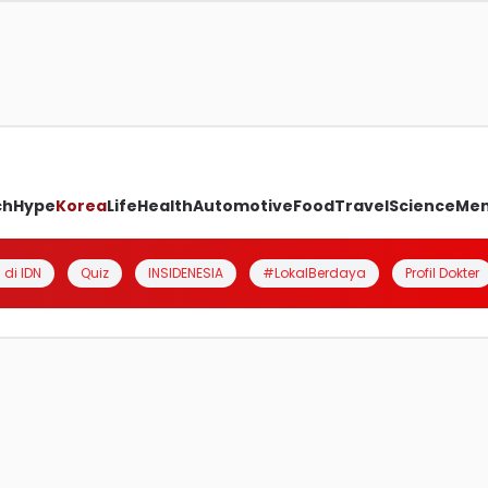
ch
Hype
Korea
Life
Health
Automotive
Food
Travel
Science
Me
 di IDN
Quiz
INSIDENESIA
#LokalBerdaya
Profil Dokter