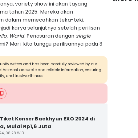
nya, variety show ini akan tayang
ma tahun 2025. Mereka akan
im dalam memecahkan teka-teki.
adi karya selanjutnya setelah perilisan
llo, World.
Penasaran dengan
single
i? Mari, kita tunggu perilisannya pada 3
munity writers and has been carefully reviewed by our
de the most accurate and reliable information, ensuring
ity, and trustworthiness.
Tiket Konser Baekhyun EXO 2024 di
a, Mulai Rp1,6 Juta
24, 08:28 WIB