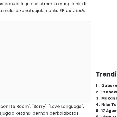
us penulis lagu asal Amerika yang lahir di
 mulai dikenal sejak merilis EP
Interlude
Trendi
1
.
Gubern
2
.
Prabow
3
.
Makan B
4
.
Nilai T
Moonlite Room", "Sorry", "Love Language",
5
.
17 Agus
 juga diketahui pernah berkolaborasi