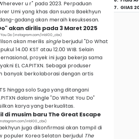
6
.
Piala A
Wherever u r" pada 2023. Perpaduan
7
.
GIIAS 2
rer Umi yang khas dan suara Baekhyun
gadang-gadang akan meraih kesuksesan.
Do" akan dirilis pada 3 Maret 2025
 You Do (instagram.com/inb100_cbx)
ilson akan merilis
single
berjudul "Do What
ukul 14.00 KST atau 12.00 WIB. Selain
rnasional, proyek ini juga bekerja sama
 yakni EL CAPITXN. Sebagai produser
h banyak berkolaborasi dengan artis
TS hingga solo Suga yang ditangani
APITXN dalam single "Do What You Do"
lkan karya yang berkualitas.
l di musim baru The Great Escape
(instagram.com/inb100_cbx)
 Baekhyun juga dikonfirmasi akan tampil di
w populer Korea Selatan berjudul
The