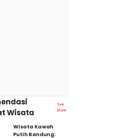
endasi
See
t Wisata
More
Wisata Kawah
Putih Bandung: