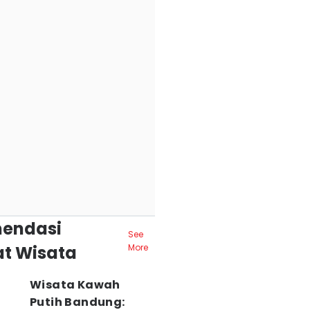
endasi
See
t Wisata
More
Wisata Kawah
Putih Bandung: