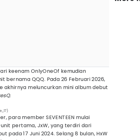
 dari keenam OnlyOneOf kemudian
t bernama QQQ. Pada 26 Februari 2026,
ine akhirnya meluncurkan mini album debut
resQ
.
e_17)
iter, para member SEVENTEEN mulai
nit pertama, JxW, yang terdiri dari
 pada 17 Juni 2024. Selang 8 bulan, HxW