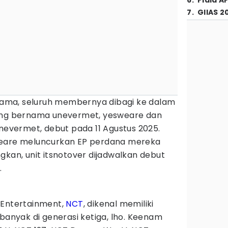
6
.
Piala A
7
.
GIIAS 2
ma, seluruh membernya dibagi ke dalam
sing bernama unevermet, yesweare dan
unevermet, debut pada 11 Agustus 2025.
weare meluncurkan EP perdana mereka
gkan, unit itsnotover dijadwalkan debut
.
 Entertainment,
NCT
, dikenal memiliki
rbanyak di generasi ketiga, lho. Keenam