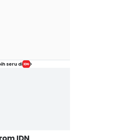
ih seru di
from IDN