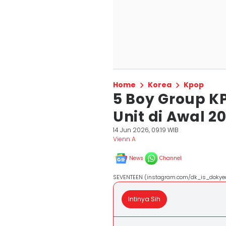
Home
Korea
Kpop
5 Boy Group K
Unit di Awal 2
14 Jun 2026, 09:19 WIB
Vienn A
News
Channel
SEVENTEEN (instagram.com/dk_is_doky
Intinya Sih