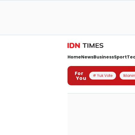
Home
News
Business
Sport
Te
For
# Yuk Vote
Iklanin
You