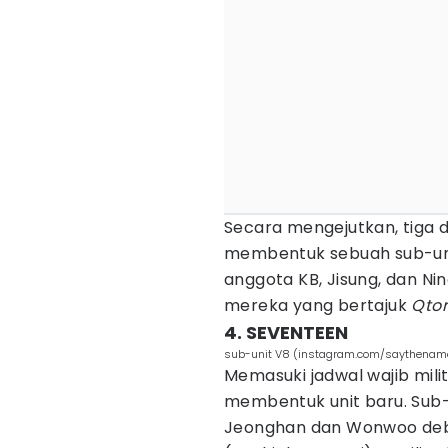
Secara mengejutkan, tiga
membentuk sebuah sub-uni
anggota KB, Jisung, dan N
mereka yang bertajuk
Qto
4. SEVENTEEN
sub-unit V8 (instagram.com/saythenam
Memasuki jadwal wajib mil
membentuk unit baru. Sub-u
Jeonghan dan Wonwoo debut