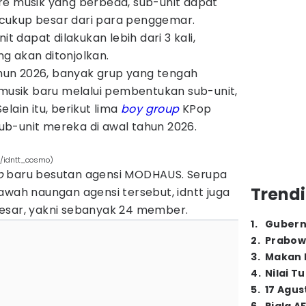
re musik yang berbeda, sub-unit dapat
cukup besar dari para penggemar.
dapat dilakukan lebih dari 3 kali,
g akan ditonjolkan.
un 2026, banyak grup yang tengah
 musik baru melalui pembentukan sub-unit,
 Selain itu, berikut lima
boy group
KPop
b-unit mereka di awal tahun 2026.
m/idntt_cosmo)
p
baru besutan agensi MODHAUS. Serupa
Trendi
awah naungan agensi tersebut, idntt juga
esar, yakni sebanyak 24 member.
1
.
Gubern
2
.
Prabow
3
.
Makan B
4
.
Nilai T
5
.
17 Agus