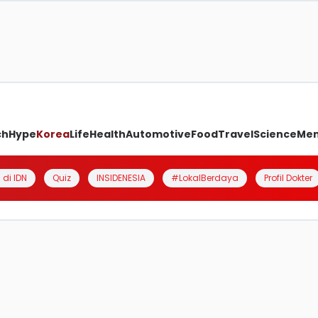
ch
Hype
Korea
Life
Health
Automotive
Food
Travel
Science
Me
 di IDN
Quiz
INSIDENESIA
#LokalBerdaya
Profil Dokter