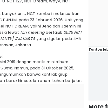
T U, NCT 127, NCT Dream, WayV, NCT
 banyak unit, NCT kembali meluncurkan
CT JNJM, pada 23 Februari 2026. Unit yang
l NCT DREAM, yakni Jeno dan Jaemin ini
sia lewat
fan meeting
bertajuk
2026 NCT
UALITY] #JAKARTA
yang digelar pada 4-5
Senayan, Jakarta.
Tonton leb
ct)
ei 2019 dengan merilis mini album
t Jump
. Namun, pada 31 Oktober 2025,
mengumumkan bahwa kontrak grup
ah berakhir setelah enam tahun berjalan.
More 