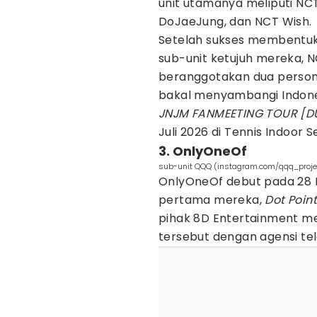
unit utamanya meliputi NC
DoJaeJung, dan NCT Wish.
Setelah sukses membentuk
sub-unit ketujuh mereka, N
beranggotakan dua persone
bakal menyambangi Indone
JNJM FANMEETING TOUR [D
Juli 2026 di Tennis Indoor 
3. OnlyOneOf
sub-unit QQQ (instagram.com/qqq_proje
OnlyOneOf debut pada 28 M
pertama mereka,
Dot Poin
pihak 8D Entertainment 
tersebut dengan agensi tel