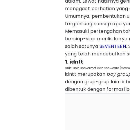
dalam. Lewat hadirnya gen
menggaet perhatian yang 
Umumnya, pembentukan unit 
tergantung konsep apa yan
Memasuki pertengahan tah
bersiap-siap merilis karya
salah satunya
SEVENTEEN
.
yang telah mendebutkan su
1. idntt
sub-unit unevermet dan yesweare (x.co
idntt merupakan
boy grou
dengan grup-grup lain di b
dibentuk dengan formasi b