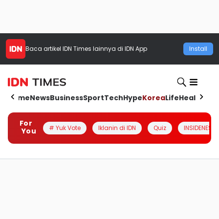
Baca artikel
IDN Times
lainnya di IDN App
Install
Home
News
Business
Sport
Tech
Hype
Korea
Life
Health
Aut
For
# Yuk Vote
Iklanin di IDN
Quiz
INSIDENESIA
You