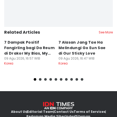
Related Articles
See More
7 Dampak Positif
7 Alasan Jang Tae Ha
7 
Fangirling bagi Da Reum
Melindungi Go Eun Sae
E
di Drakor My Bias, My
di Our Sticky Love
Ki
Boss
09 Agu 2026, 16:57 WIB
09 Agu 2026, 16:47 WIB
09
Korea
Korea
Ko
About Us
Editorial Team
Contact Us
Terms of Services
Pedoman Media Siber
Index
Sitemap