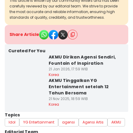
This article is written by our community writers and has been
carefully reviewed by our editorial team. We strive to provide
the most accurate and reliable information, ensuring high
standards of quality, credibility, and trustworthiness.
Share Article
Curated For You
AKMU Dirikan Agensi Sendiri,
Fountain of Inspiration
21 Jan 2026, 17:59 WIB
Korea
AKMU Tinggalkan YG
Entertainment setelah 12
Tahun Bersama
21 Nov 2025, 18:59 WIB
Korea
Topics
Idol
YG Entertainment
agensi
Agensi Artis
AKMU
Editorial Team