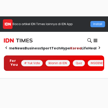
Baca artikel
IDN Times
lainnya di IDN App
Install
Home
News
Business
Sport
Tech
Hype
Korea
Life
Health
Aut
For
# Yuk Vote
Iklanin di IDN
Quiz
INSIDENESIA
You