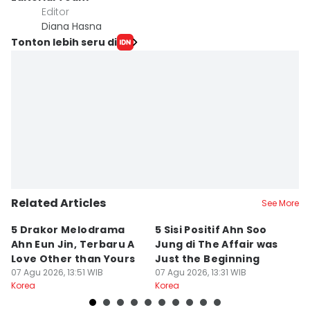
Editor
Diana Hasna
Tonton lebih seru di
Related Articles
See More
5 Drakor Melodrama
5 Sisi Positif Ahn Soo
7
Ahn Eun Jin, Terbaru A
Jung di The Affair was
M
Love Other than Yours
Just the Beginning
Dr
07 Agu 2026, 13:51 WIB
07 Agu 2026, 13:31 WIB
07
Korea
Korea
Ko