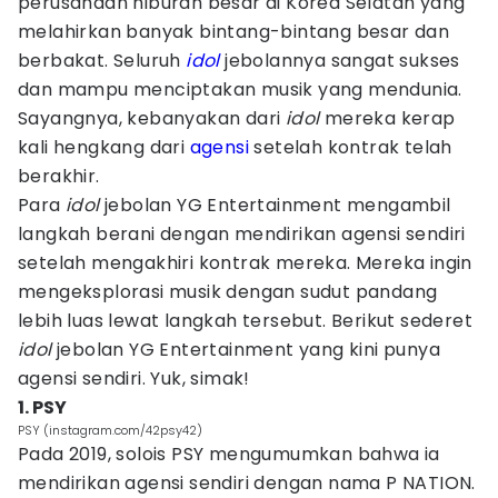
perusahaan hiburan besar di Korea Selatan yang
melahirkan banyak bintang-bintang besar dan
berbakat. Seluruh
idol
jebolannya sangat sukses
dan mampu menciptakan musik yang mendunia.
Sayangnya, kebanyakan dari
idol
mereka kerap
kali hengkang dari
agensi
setelah kontrak telah
berakhir.
Para
idol
jebolan YG Entertainment mengambil
langkah berani dengan mendirikan agensi sendiri
setelah mengakhiri kontrak mereka. Mereka ingin
mengeksplorasi musik dengan sudut pandang
lebih luas lewat langkah tersebut. Berikut sederet
idol
jebolan YG Entertainment yang kini punya
agensi sendiri. Yuk, simak!
1. PSY
PSY (instagram.com/42psy42)
Pada 2019, solois PSY mengumumkan bahwa ia
mendirikan agensi sendiri dengan nama P NATION.