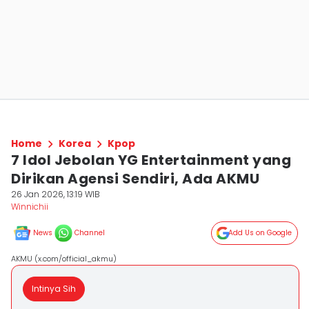
Home
Korea
Kpop
7 Idol Jebolan YG Entertainment yang
Dirikan Agensi Sendiri, Ada AKMU
26 Jan 2026, 13:19 WIB
Winnichii
News
Channel
Add Us on Google
AKMU (x.com/official_akmu)
Intinya Sih