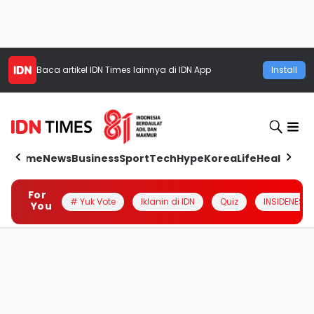
Baca artikel
IDN Times
lainnya di IDN App
Install
Home
News
Business
Sport
Tech
Hype
Korea
Life
Health
Aut
For
# Yuk Vote
Iklanin di IDN
Quiz
INSIDENESIA
You