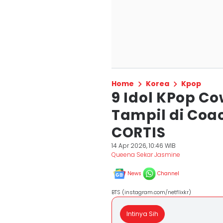
Home
Korea
Kpop
9 Idol KPop C
Tampil di Coa
CORTIS
14 Apr 2026, 10:46 WIB
Queena Sekar Jasmine
News
Channel
BTS (instagram.com/netflixkr)
Intinya Sih