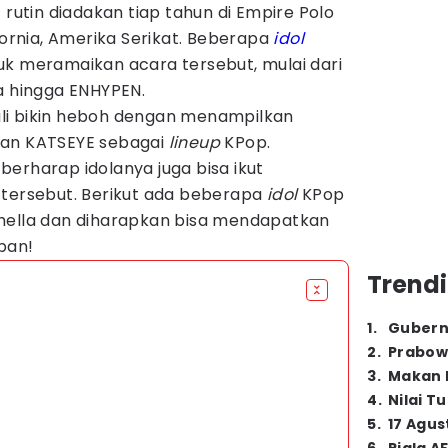
 rutin diadakan tiap tahun di Empire Polo
fornia, Amerika Serikat. Beberapa
idol
uk meramaikan acara tersebut, mulai dari
a hingga ENHYPEN.
li bikin heboh dengan menampilkan
dan KATSEYE sebagai
lineup
KPop.
erharap idolanya juga bisa ikut
 tersebut. Berikut ada beberapa
idol
KPop
hella dan diharapkan bisa mendapatkan
pan!
Trendi
1
.
Gubern
2
.
Prabow
3
.
Makan B
4
.
Nilai T
5
.
17 Agus