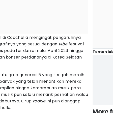
pil di Coachella mengingat pengaruhnya
rafinya yang sesuai dengan
vibe
festival.
kus pada tur dunia mulai April 2026 hingga
Tonton leb
n konser perdananya di Korea Selatan.
 satu grup generasi 5 yang tengah meraih
n, banyak yang telah menantikan mereka
ampilan hingga kemampuan musik para
musik pun selalu menarik perhatian walau
 debutnya. Grup
rookie
ini pun dianggap
hella.
More 