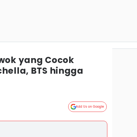
owok yang Cocok
chella, BTS hingga
Add Us on Google