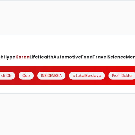
ch
Hype
Korea
Life
Health
Automotive
Food
Travel
Science
Me
 di IDN
Quiz
INSIDENESIA
#LokalBerdaya
Profil Dokter