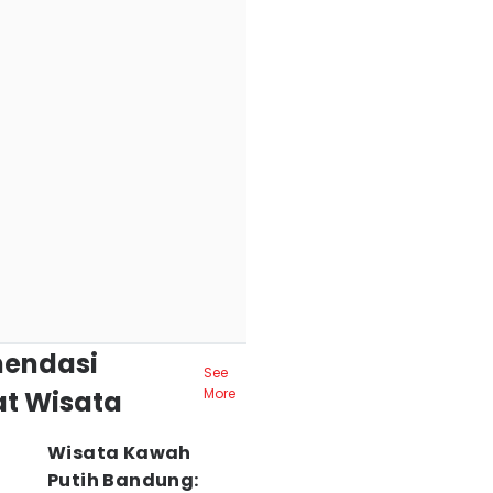
endasi
See
t Wisata
More
Wisata Kawah
Putih Bandung: