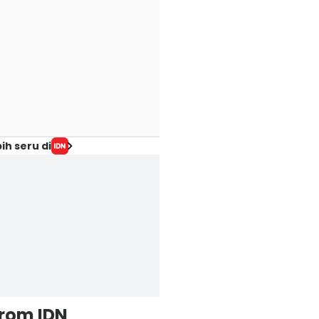
ih seru di
from IDN