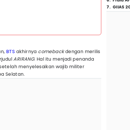
6
.
Piala A
7
.
GIIAS 2
un,
BTS
akhirnya
comeback
dengan merilis
rjudul
ARIRANG
. Hal itu menjadi penanda
telah menyelesaikan wajib militer
a Selatan.