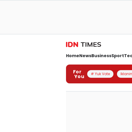
Home
News
Business
Sport
Te
For
# Yuk Vote
Iklanin
You