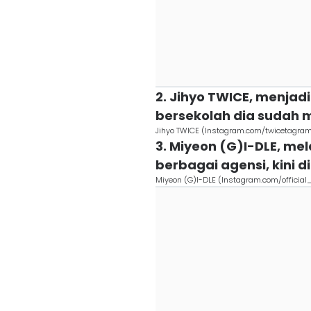
2. Jihyo TWICE, menjadi
bersekolah dia sudah m
Jihyo TWICE (Instagram.com/twicetagra
3. Miyeon (G)I-DLE, mel
berbagai agensi, kini d
Miyeon (G)I-DLE (Instagram.com/official