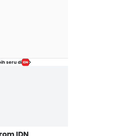
ih seru di
from IDN