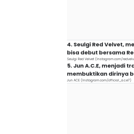
4. Seulgi Red Velvet, m
bisa debut bersama Red
Seulgi Red Velvet (Instagram.com/redvel
5. Jun A.C.E, menjadi t
membuktikan dirinya bi
Jun ACE (Instagram.com/official_a.c.e7)