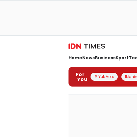
Home
News
Business
Sport
Te
For
# Yuk Vote
Iklanin
You