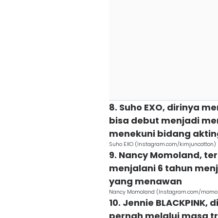
8. Suho EXO, dirinya m
bisa debut menjadi me
menekuni bidang aktin
Suho EXO (Instagram.com/kimjuncotton)
9. Nancy Momoland, ter
menjalani 6 tahun menja
yang menawan
Nancy Momoland (Instagram.com/momola
10. Jennie BLACKPINK, d
pernah melalui masa t