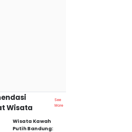
endasi
See
t Wisata
More
Wisata Kawah
Putih Bandung: