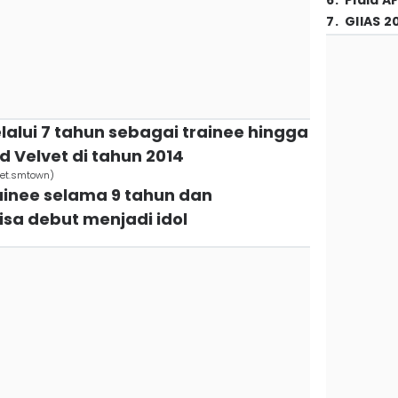
6
.
Piala A
7
.
GIIAS 2
elalui 7 tahun sebagai trainee hingga
 Velvet di tahun 2014
vet.smtown)
rainee selama 9 tahun dan
sa debut menjadi idol