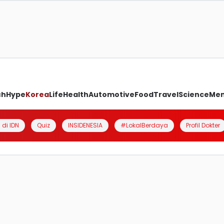
ch
Hype
Korea
Life
Health
Automotive
Food
Travel
Science
Me
 di IDN
Quiz
INSIDENESIA
#LokalBerdaya
Profil Dokter