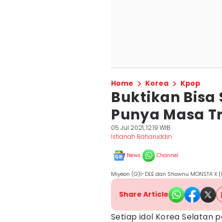
Home
Korea
Kpop
Buktikan Bisa S
Punya Masa T
05 Jul 2021, 12:19 WIB
Istianah Baharuddin
News
Channel
Miyeon (G)I-DLE dan Shownu MONSTA X (
Share Article
Setiap idol Korea Selatan p