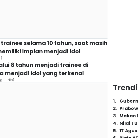
 trainee selama 10 tahun, saat masih
emiliki impian menjadi idol
m)
alui 8 tahun menjadi trainee di
ia menjadi idol yang terkenal
_g_i_dle)
Trendi
1
.
Gubern
2
.
Prabow
3
.
Makan B
4
.
Nilai T
5
.
17 Agus