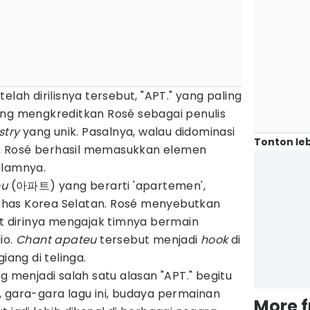
elah dirilisnya tersebut, "APT." yang paling
ang mengkreditkan Rosé sebagai penulis
istry
yang unik. Pasalnya, walau didominasi
Tonton leb
is, Rosé berhasil memasukkan elemen
alamnya.
eu
(아파트) yang berarti 'apartemen',
has Korea Selatan. Rosé menyebutkan
at dirinya mengajak timnya bermain
io.
Chant apateu
tersebut menjadi
hook
di
iang di telinga.
g menjadi salah satu alasan "APT." begitu
 gara-gara lagu ini, budaya permainan
More 