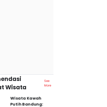
endasi
See
t Wisata
More
Wisata Kawah
Putih Bandung: