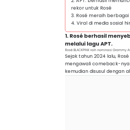
2. APT. berhasil memun
rekor untuk Rosé
3. Rosé meraih berbaga
4. Viral di media sosial
1. Rosé berhasil meny
melalui lagu APT.
Rosé BLACKPINK raih nominasi Grammy A
Sejak tahun 2024 lalu, Rosé
mengawali comeback-nya se
kemudian disusul dengan a