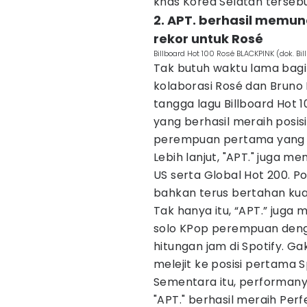
khas Korea Selatan tersebut
2. APT. berhasil memu
rekor untuk Rosé
Billboard Hot 100 Rosé BLACKPINK (dok. Bil
Tak butuh waktu lama bagi 
kolaborasi Rosé dan Bruno 
tangga lagu Billboard Hot 
yang berhasil meraih posis
perempuan pertama yang m
Lebih lanjut, "APT." juga me
US serta Global Hot 200. Pos
bahkan terus bertahan kua
Tak hanya itu, “APT.” jug
solo KPop perempuan den
hitungan jam di Spotify. G
melejit ke posisi pertama S
Sementara itu, performanya
"APT." berhasil meraih Per