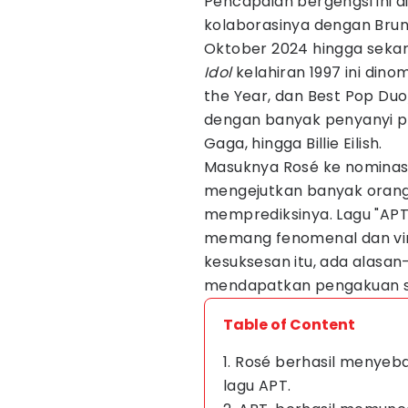
Pencapaian bergengsi ini di
kolaborasinya dengan Bruno 
Oktober 2024 hingga sekar
Idol
kelahiran 1997 ini dino
the Year, dan Best Pop Du
dengan banyak penyanyi po
Gaga, hingga Billie Eilish.
Masuknya Rosé ke nomina
mengejutkan banyak orang, 
memprediksinya. Lagu "APT
memang fenomenal dan vira
kesuksesan itu, ada alasan
mendapatkan pengakuan seb
Table of Content
1. Rosé berhasil menyeb
lagu APT.