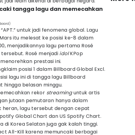
 jadi lebih dikenal di berbagai negara.
ncaki tangga lagu dan memecahkan
lboard)
“APT.” untuk jadi fenomena global. Lagu
Mars itu melesat ke posisi ke-8 dalam
100, menjadikannya lagu pertama Rosé
i tersebut. Rosé menjadi
idol
KPop
enorehkan prestasi ini.
ngklaim posisi 1 dalam Billboard Global Excl.
isi lagu ini di tangga lagu Billboard
t hingga belasan minggu.
a memecahkan rekor
streaming
untuk artis
gan jutaan pemutaran hanya dalam
ak heran, lagu tersebut dengan cepat
potify Global Chart dan US Spotify Chart.
 di Korea Selatan juga gak kalah tinggi.
fect All-Kill karena memuncaki berbagai