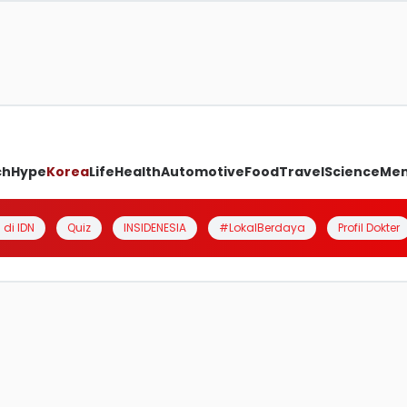
ch
Hype
Korea
Life
Health
Automotive
Food
Travel
Science
Me
 di IDN
Quiz
INSIDENESIA
#LokalBerdaya
Profil Dokter