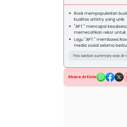
Rosé mempopulerkan buday
kualitas artistry yang unik.
"APT." mencapai kesukses
memecahkan rekor untuk 
Lagu "APT." membawa Rosé 
media sosial selama berbu
This section summary was AI-a
Share Article