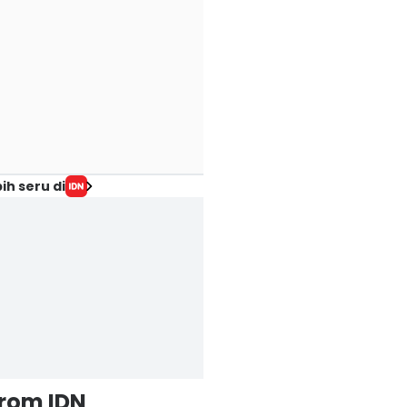
ih seru di
from IDN