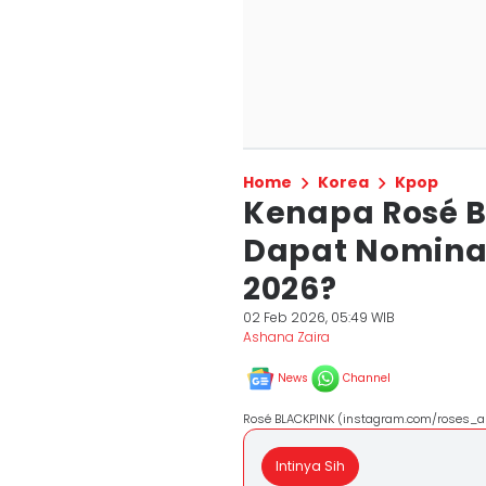
Home
Korea
Kpop
Kenapa Rosé 
Dapat Nomina
2026?
02 Feb 2026, 05:49 WIB
Ashana Zaira
News
Channel
Rosé BLACKPINK (instagram.com/roses_ar
Intinya Sih