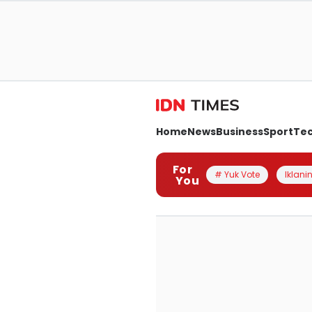
Home
News
Business
Sport
Te
For
# Yuk Vote
Iklanin
You