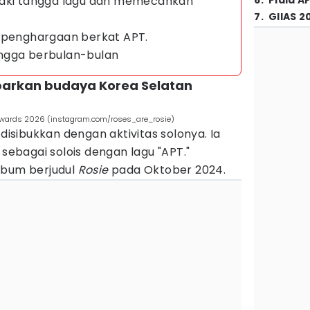
caki tangga lagu dan memecahkan
6
.
Piala A
7
.
GIIAS 2
i penghargaan berkat APT.
 hingga berbulan-bulan
ebarkan budaya Korea Selatan
wards 2026 (instagram.com/roses_are_rosie)
 disibukkan dengan aktivitas solonya. Ia
bagai solois dengan lagu "APT."
lbum berjudul
Rosie
pada Oktober 2024.