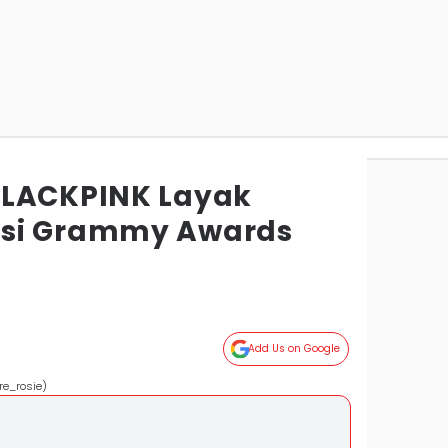
BLACKPINK Layak
si Grammy Awards
Add Us on Google
e_rosie)