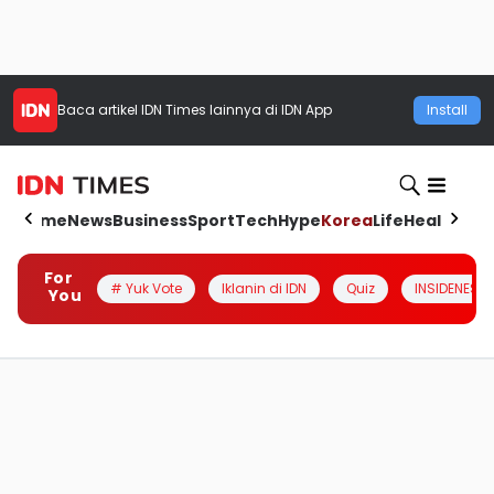
Baca artikel
IDN Times
lainnya di IDN App
Install
Home
News
Business
Sport
Tech
Hype
Korea
Life
Health
Aut
For
# Yuk Vote
Iklanin di IDN
Quiz
INSIDENESIA
You