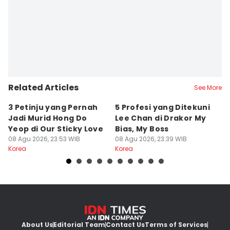
Related Articles
See More
3 Petinju yang Pernah
5 Profesi yang Ditekuni
K
Jadi Murid Hong Do
Lee Chan di Drakor My
B
Yeop di Our Sticky Love
Bias, My Boss
M
08 Agu 2026, 23:53 WIB
08 Agu 2026, 23:39 WIB
fo
08
Korea
Korea
Ko
About Us
Editorial Team
Contact Us
Terms of Services