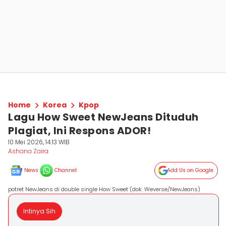
Home
Korea
Kpop
Lagu How Sweet NewJeans Dituduh
Plagiat, Ini Respons ADOR!
10 Mei 2026, 14:13 WIB
Ashana Zaira
News
Channel
Add Us on Google
potret NewJeans di double single How Sweet (dok. Weverse/NewJeans)
Intinya Sih