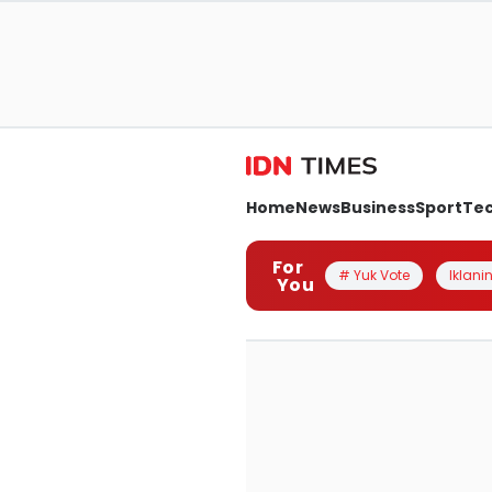
Home
News
Business
Sport
Te
For
# Yuk Vote
Iklanin
You