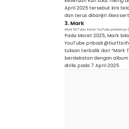
keseruan Kun saat
hiking
di
April 2025 tersebut kini tel
dan terus dibanjiri
likes
sert
3. Mark
Mark NCT dan kanal YouTube pribadinya 
Pada Maret 2025, Mark bik
YouTube pribadi @tiurftsr
tulisan terbalik dari “Mark 
berdekatan dengan album so
dirilis pada 7 April 2025.