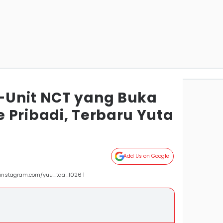
-Unit NCT yang Buka
 Pribadi, Terbaru Yuta
Add Us on Google
(instagram.com/yuu_taa_1026 |