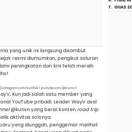
6
.
Piala A
7
.
GIIAS 2
ma yang unik ini langsung disambut
Sejak resmi diumumkan, pengikut saluran
ami peningkatan dan kini telah meraih
 lho!
 (instagram.com/kun11xd | youtube.com/@kunxn)
WayV, Kun jadi salah satu member yang
 kanal YouTube pribadi. Leader WayV asal
nnel
@kunxn yang berisi konten
road trip
lik aktivitas solonya.
rbaru yang diunggah, penggemar melihat