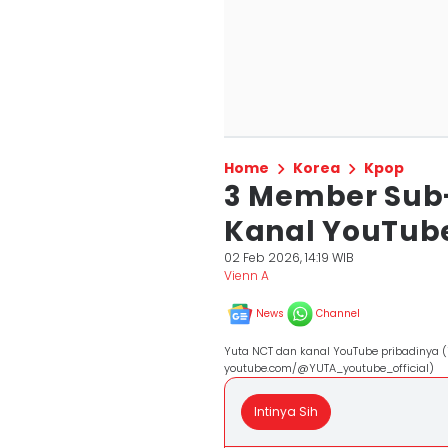
Home
Korea
Kpop
3 Member Sub
Kanal YouTube
02 Feb 2026, 14:19 WIB
Vienn A
News
Channel
Yuta NCT dan kanal YouTube pribadinya 
youtube.com/@YUTA_youtube_official)
Intinya Sih