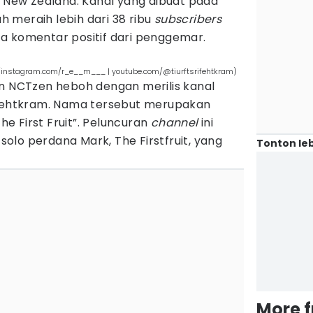
 New Zealand. Kanal yang dibuat pada
ah meraih lebih dari 38 ribu
subscribers
a komentar positif dari penggemar.
(instagram.com/r_e__m___ | youtube.com/@tiurftsrifehtkram)
in NCTzen heboh dengan merilis kanal
ifehtkram. Nama tersebut merupakan
The First Fruit”. Peluncuran
channel
ini
lo perdana Mark, The Firstfruit, yang
Tonton leb
More 