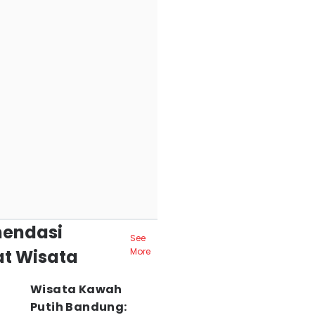
endasi
See
t Wisata
More
Wisata Kawah
Putih Bandung: