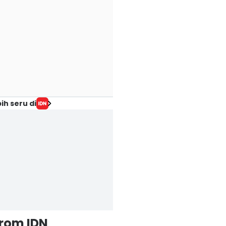
ih seru di
from IDN