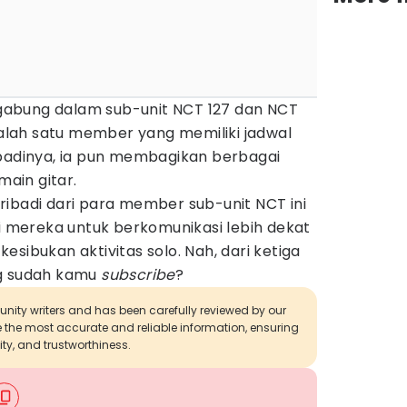
abung dalam sub-unit NCT 127 dan NCT
lah satu member yang memiliki jadwal
ibadinya, ia pun membagikan berbagai
main gitar.
ribadi dari para member sub-unit NCT ini
mereka untuk berkomunikasi lebih dekat
sibukan aktivitas solo. Nah, dari ketiga
ng sudah kamu
subscribe
?
munity writers and has been carefully reviewed by our
de the most accurate and reliable information, ensuring
ity, and trustworthiness.