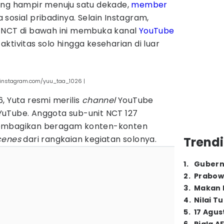
ang hampir menuju satu dekade,
member
sosial pribadinya. Selain Instagram,
t NCT di bawah ini membuka kanal
YouTube
ktivitas solo hingga keseharian di luar
(instagram.com/yuu_taa_1026 |
, Yuta resmi merilis
channel
YouTube
uTube. Anggota sub-unit NCT 127
membagikan beragam konten-konten
cenes
dari rangkaian kegiatan solonya.
Trendi
1
.
Gubern
2
.
Prabow
3
.
Makan B
4
.
Nilai T
5
.
17 Agus