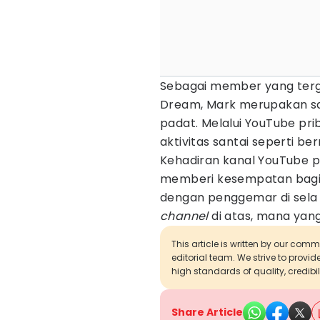
Sebagai member yang terg
Dream, Mark merupakan sa
padat. Melalui YouTube pr
aktivitas santai seperti ber
Kehadiran kanal YouTube p
memberi kesempatan bagi 
dengan penggemar di sela ke
channel
di atas, mana ya
This article is written by our com
editorial team. We strive to provi
high standards of quality, credibil
Share Article