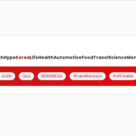
ch
Hype
Korea
Life
Health
Automotive
Food
Travel
Science
Me
 di IDN
Quiz
INSIDENESIA
#LokalBerdaya
Profil Dokter