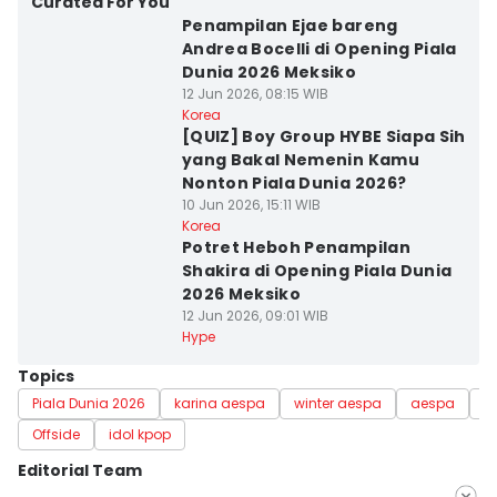
Curated For You
Penampilan Ejae bareng
Andrea Bocelli di Opening Piala
Dunia 2026 Meksiko
12 Jun 2026, 08:15 WIB
Korea
[QUIZ] Boy Group HYBE Siapa Sih
yang Bakal Nemenin Kamu
Nonton Piala Dunia 2026?
10 Jun 2026, 15:11 WIB
Korea
Potret Heboh Penampilan
Shakira di Opening Piala Dunia
2026 Meksiko
12 Jun 2026, 09:01 WIB
Hype
Topics
Piala Dunia 2026
karina aespa
winter aespa
aespa
P
Offside
idol kpop
Editorial Team