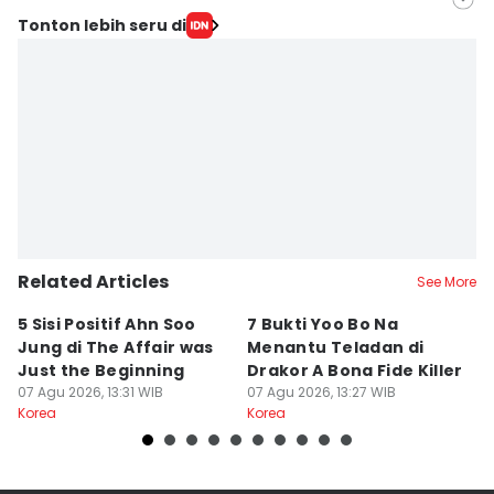
Editor
Tonton lebih seru di
Indra Zakaria
Editor
Jumawan Syahrudin
Related Articles
See More
5 Sisi Positif Ahn Soo
7 Bukti Yoo Bo Na
5 
Jung di The Affair was
Menantu Teladan di
B
Just the Beginning
Drakor A Bona Fide Killer
M
07 Agu 2026, 13:31 WIB
07 Agu 2026, 13:27 WIB
07
Korea
Korea
Ko