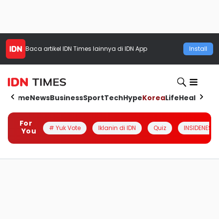
Baca artikel
IDN Times
lainnya di IDN App
Install
Home
News
Business
Sport
Tech
Hype
Korea
Life
Health
Aut
For
# Yuk Vote
Iklanin di IDN
Quiz
INSIDENESIA
You