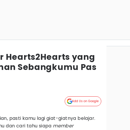
r Hearts2Hearts yang
eman Sebangkumu Pas
Add Us on Google
n, pasti kamu lagi giat-giatnya belajar.
mu dan cari tahu siapa
member