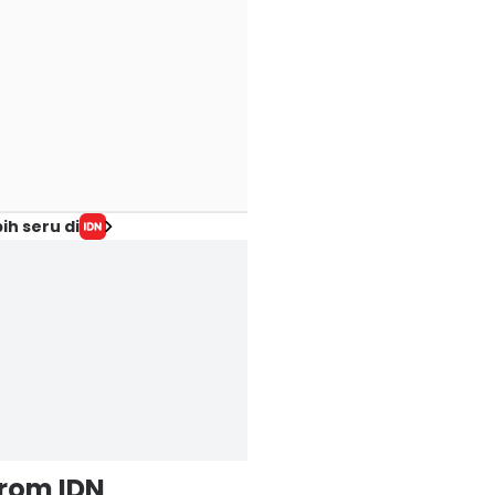
ih seru di
from IDN