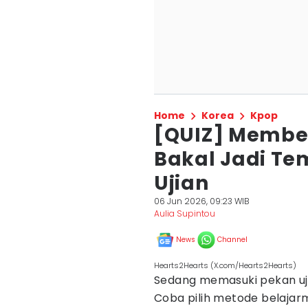
Home
Korea
Kpop
[QUIZ] Membe
Bakal Jadi T
Ujian
06 Jun 2026, 09:23 WIB
Aulia Supintou
News
Channel
Hearts2Hearts (X.com/Hearts2Hearts)
Sedang memasuki pekan ujia
Coba pilih metode belajar