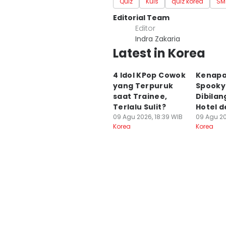
Quiz
Kuis
quiz korea
SM
Editorial Team
Editor
Indra Zakaria
Latest in Korea
4 Idol KPop Cowok
Kenapa
yang Terpuruk
Spooky 
saat Trainee,
Dibilan
Terlalu Sulit?
Hotel d
09 Agu 2026, 18:39 WIB
09 Agu 20
Korea
Korea