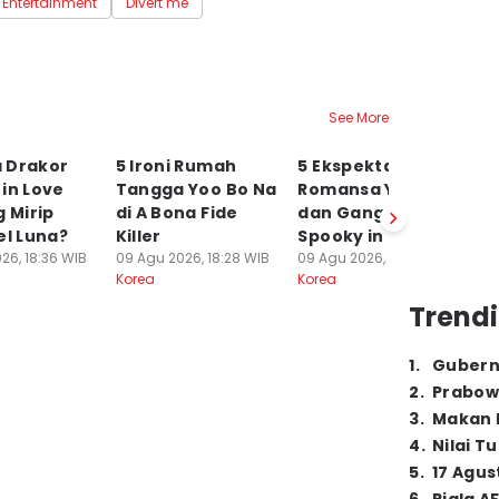
 Entertainment
Divert me
See More
 Drakor
5 Ironi Rumah
5 Ekspektasi
7
in Love
Tangga Yoo Bo Na
Romansa Yeo Ri
Ra
g Mirip
di A Bona Fide
dan Gang Uk di
Fl
el Luna?
Killer
Spooky in Love
ta
26, 18:36 WIB
09 Agu 2026, 18:28 WIB
09 Agu 2026, 18:18 WIB
09
Korea
Korea
Ko
Trendi
1
.
Gubern
2
.
Prabow
3
.
Makan B
4
.
Nilai T
5
.
17 Agus