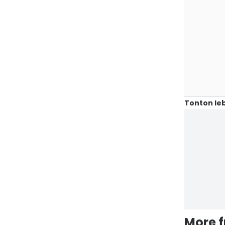
Tonton leb
More 