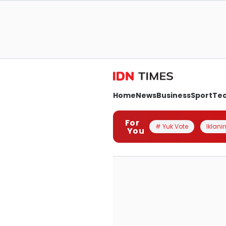
Home
News
Business
Sport
Te
For
# Yuk Vote
Iklanin
You