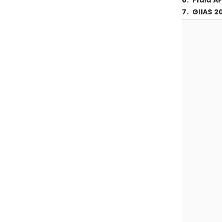
6
.
Piala A
7
.
GIIAS 2