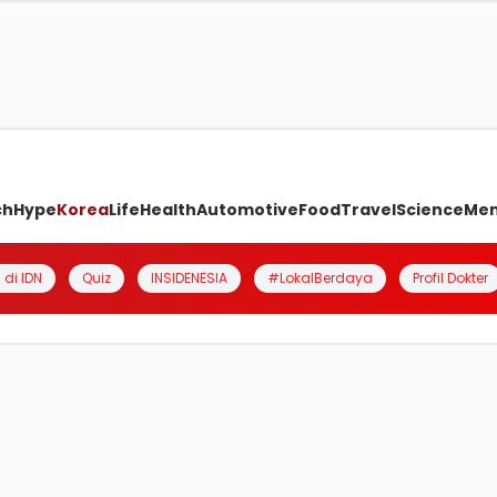
ch
Hype
Korea
Life
Health
Automotive
Food
Travel
Science
Me
 di IDN
Quiz
INSIDENESIA
#LokalBerdaya
Profil Dokter