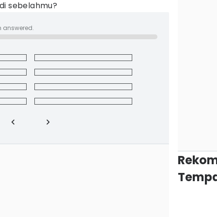
 di sebelahmu?
n answered.
Rekom
Tempa