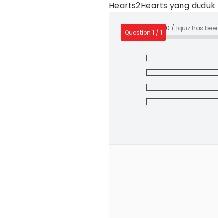
Hearts2Hearts yang duduk
0
/
1
quiz has bee
Question
1
/
1