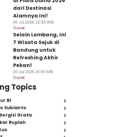
di Piala Dunia 2026
dari Destinasi
Alamnya Ini!
30 Jul 2026, 20:30 WIB
Travel
Selain Lembang, Ini
7 Wisata Sejuk di
 Kesan Joo Hye
Kenapa Yeo Ri dan
3 Plot Twist Palin
Bandung untuk
 pada Jin I Soo di
Gang Uk Pura-
Mengejutkan di
Refreshing Akhir
ex X Cop 2, Tengil
pura Tunangan di
Our Sticky Love,
pi Tulus!
Pekan!
Spooky in Love?
Bikin Syok!
 Agu 2026, 18:07 WIB
09 Agu 2026, 18:06 WIB
09 Agu 2026, 17:27 WIB
30 Jul 2026, 14:30 WIB
rea
Korea
Korea
Travel
ng Topics
ur BI
o Subianto
ergizi Gratis
ukar Rupiah
tus