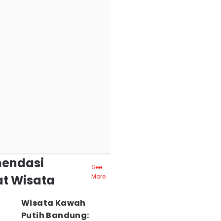
endasi
See
t Wisata
More
Wisata Kawah
Putih Bandung: