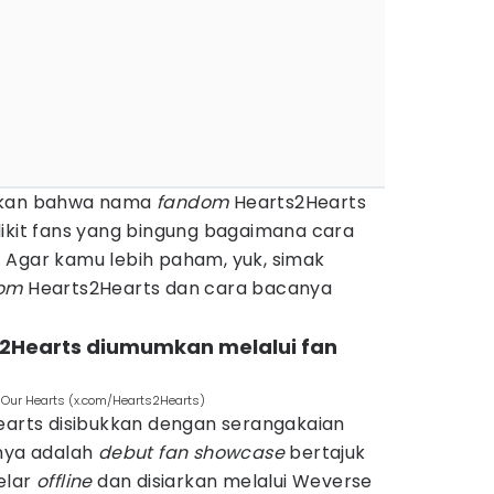
kan bahwa nama
fandom
Hearts2Hearts
dikit fans yang bingung bagaimana cara
 Agar kamu lebih paham, yuk, simak
om
Hearts2Hearts dan cara bacanya
2Hearts diumumkan melalui fan
Our Hearts (x.com/Hearts2Hearts)
Hearts disibukkan dengan serangakaian
unya adalah
debut fan showcase
bertajuk
elar
offline
dan disiarkan melalui Weverse