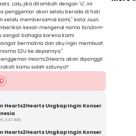
s. Lalu, jika ditambah dengan 'U', ini
penggemar akan selalu berada di hati
 selalu membersamai kami," kata Juun.
 memberikan kesan mengenai nama
fandom
-
ku sangat bahagia karena kami
angat bermakna dan aku ingin membuat
rsama S2U ke depannya."
 penggemar Hearts2Hearts akan dipanggil
Apakah kamu salah satunya?
n Hearts2Hearts Ungkap Ingin Konser
onesia
5, 11:47 WIB
n Hearts2Hearts Ungkap Ingin Konser