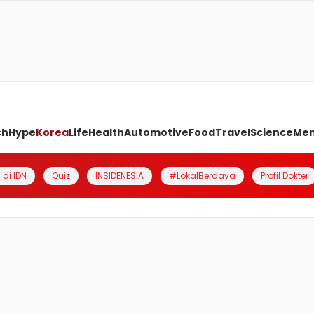
ch
Hype
Korea
Life
Health
Automotive
Food
Travel
Science
Me
 di IDN
Quiz
INSIDENESIA
#LokalBerdaya
Profil Dokter