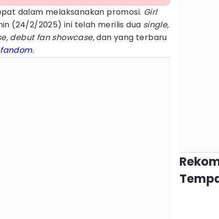
epat dalam melaksanakan promosi.
Girl
n (24/2/2025) ini telah merilis dua
single,
, debut fan showcase,
dan yang terbaru
a
fandom
.
Rekom
Tempa