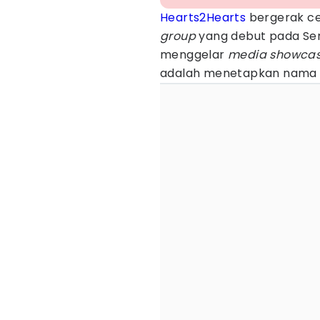
Hearts2Hearts
bergerak c
group
yang debut pada Seni
menggelar
media showcase
adalah menetapkan nam