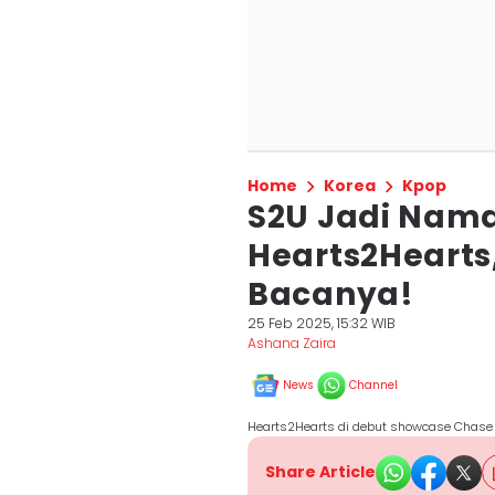
Home
Korea
Kpop
S2U Jadi Nam
Hearts2Hearts,
Bacanya!
25 Feb 2025, 15:32 WIB
Ashana Zaira
News
Channel
Hearts2Hearts di debut showcase Chase 
Share Article