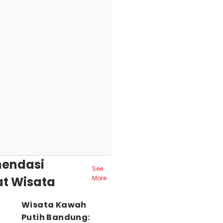
endasi
See
t Wisata
More
Wisata Kawah
Putih Bandung: