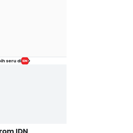
ih seru di
from IDN