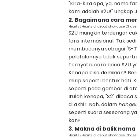
"Kira-kira apa, ya, nama
kami adalah S2U!" ungkap 
2. Bagaimana cara me
Hearts2Hearts di debut showcase Chase 
S2U mungkin terdengar cuku
fans internasional. Tak sed
membacanya sebagai "S-T
pelafalannya tidak seperti i
Ternyata, cara baca S2U y
Kenapa bisa demikian? Ber
mirip seperti bentuk hati. 
seperti pada gambar di ata
Itulah kenapa, "S2" dibaca 
di akhir. Nah, dalam
hangeu
seperti suara seseorang yan
kan?
3. Makna di balik nam
Hearts2Hearts di debut showcase Chase 