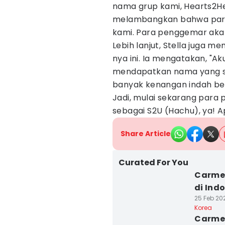
nama grup kami, Hearts2Heat
melambangkan bahwa para 
kami. Para penggemar akan
Lebih lanjut, Stella juga
nya ini. Ia mengatakan, "A
mendapatkan nama yang s
banyak kenangan indah be
Jadi, mulai sekarang para
sebagai S2U (Hachu), ya! 
Share Article
Curated For You
⁠Carme
di Ind
25 Feb 202
Korea
⁠Carme