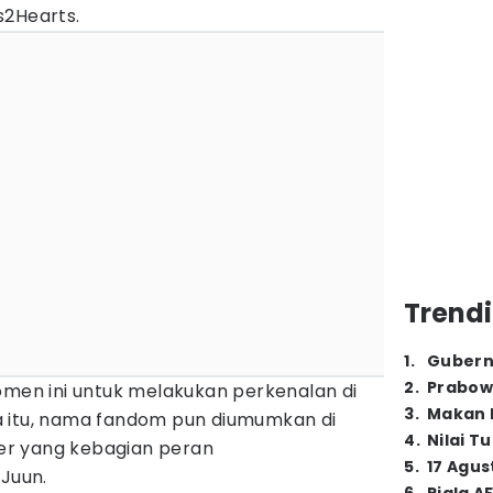
s2Hearts.
Trendi
1
.
Gubern
2
.
Prabow
n ini untuk melakukan perkenalan di
3
.
Makan B
a itu, nama fandom pun diumumkan di
4
.
Nilai T
r yang kebagian peran
5
.
17 Agus
Juun.