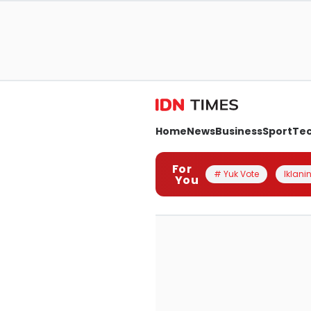
Home
News
Business
Sport
Te
For
# Yuk Vote
Iklanin
You