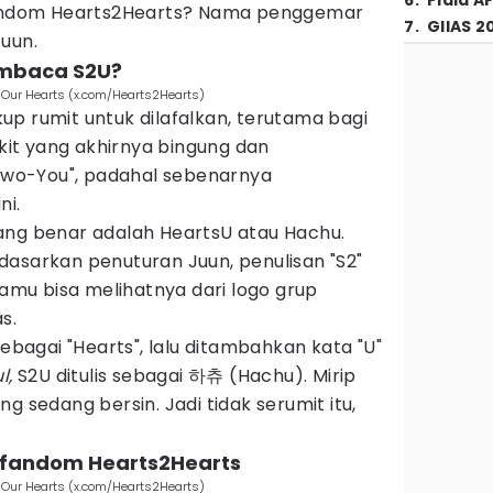
6
.
Piala A
 fandom Hearts2Hearts? Nama penggemar
7
.
GIIAS 2
Juun.
mbaca S2U?
Our Hearts (x.com/Hearts2Hearts)
p rumit untuk dilafalkan, terutama bagi
ikit yang akhirnya bingung dan
wo-You", padahal sebenarnya
ni.
ang benar adalah HeartsU atau Hachu.
dasarkan penuturan Juun, penulisan "S2"
Kamu bisa melihatnya dari logo grup
s.
sebagai "Hearts", lalu ditambahkan kata "U"
l,
S2U ditulis sebagai 하츄 (Hachu). Mirip
g sedang bersin. Jadi tidak serumit itu,
a fandom Hearts2Hearts
Our Hearts (x.com/Hearts2Hearts)