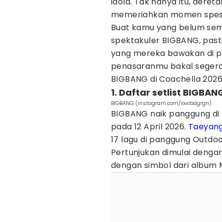
idola. Tak hanya itu, dereta
memeriahkan momen spesial
Buat kamu yang belum se
spektakuler BIGBANG, past
yang mereka bawakan di p
penasaranmu bakal segera 
BIGBANG di Coachella 2026 
1. Daftar setlist BIGBA
BIGBANG (instagram.com/xxxibdgrgn)
BIGBANG naik panggung di C
pada 12 April 2026.
Taeyan
17 lagu di panggung Outdoor
Pertunjukan dimulai deng
dengan simbol dari album 