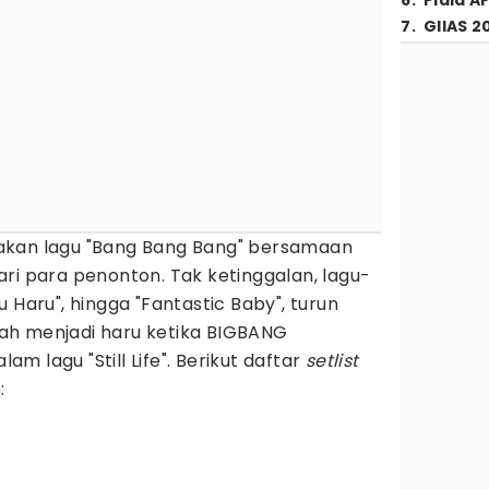
6
.
Piala A
7
.
GIIAS 2
akan lagu "Bang Bang Bang" bersamaan
ri para penonton. Tak ketinggalan, lagu-
aru Haru", hingga "Fantastic Baby", turun
ah menjadi haru ketika BIGBANG
 lagu "Still Life". Berikut daftar
setlist
: