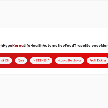
ch
Hype
Korea
Life
Health
Automotive
Food
Travel
Science
Me
 di IDN
Quiz
INSIDENESIA
#LokalBerdaya
Profil Dokter