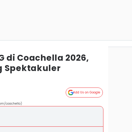
G di Coachella 2026,
 Spektakuler
Add Us on Google
om/coachella)