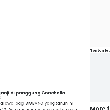
Tonton leb
janji di panggung Coachella
)
i awal bagi BIGBANG yang tahun ini
More 
e-20. Para member mengucapkan rasa