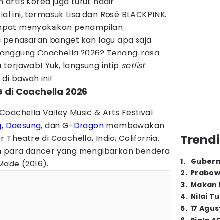
n artis Korea juga turut hadir
 ini, termasuk Lisa dan Rosé BLACKPINK.
mpat menyaksikan penampilan
i penasaran banget kan lagu apa saja
anggung Coachella 2026? Tenang, rasa
terjawab! Yuk, langsung intip
setlist
di bawah ini!
NG di Coachella 2026
oachella Valley Music & Arts Festival
g
,
Daesung
, dan
G-Dragon
membawakan
Trendi
 Theatre di Coachella, Indio, California.
an para dancer yang mengibarkan bendera
1
.
Gubern
Made (2016).
2
.
Prabow
3
.
Makan B
4
.
Nilai T
5
.
17 Agus