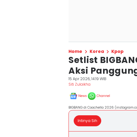
Home
Korea
Kpop
Setlist BIGBAN
Aksi Panggung
15 Apr 2026, 14:19 WIB
Siti Zulaikha
News
Channel
BIGBANG di Coachella 2026 (instagram.c
Intinya Sih