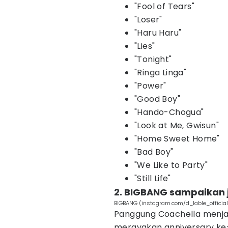
"Fool of Tears"
"Loser"
"Haru Haru"
"Lies"
"Tonight"
"Ringa Linga"
"Power"
"Good Boy"
"Hando-Chogua"
"Look at Me, Gwisun"
"Home Sweet Home"
"Bad Boy"
"We Like to Party"
"Still Life"
2. BIGBANG sampaikan 
BIGBANG (instagram.com/d_lable_official
Panggung Coachella menjad
merayakan anniversary k