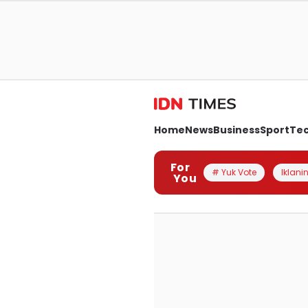
Home
News
Business
Sport
Te
For
# Yuk Vote
Iklanin
You