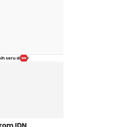
ih seru di
from IDN