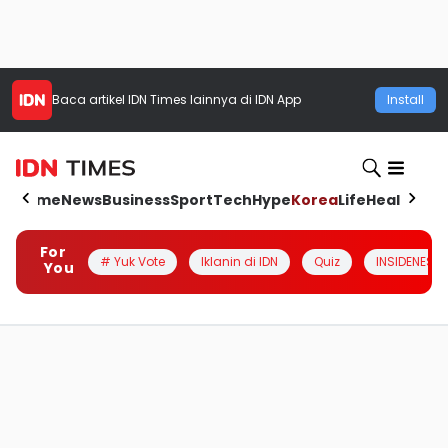
Baca artikel
IDN Times
lainnya di IDN App
Install
Home
News
Business
Sport
Tech
Hype
Korea
Life
Health
Aut
For
# Yuk Vote
Iklanin di IDN
Quiz
INSIDENESIA
You