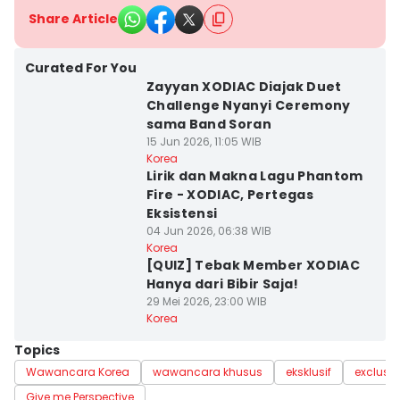
Share Article
Curated For You
Zayyan XODIAC Diajak Duet
Challenge Nyanyi Ceremony
sama Band Soran
15 Jun 2026, 11:05 WIB
Korea
Lirik dan Makna Lagu Phantom
Fire - XODIAC, Pertegas
Eksistensi
04 Jun 2026, 06:38 WIB
Korea
[QUIZ] Tebak Member XODIAC
Hanya dari Bibir Saja!
29 Mei 2026, 23:00 WIB
Korea
Topics
Wawancara Korea
wawancara khusus
eksklusif
exclusiv
Give me Perspective