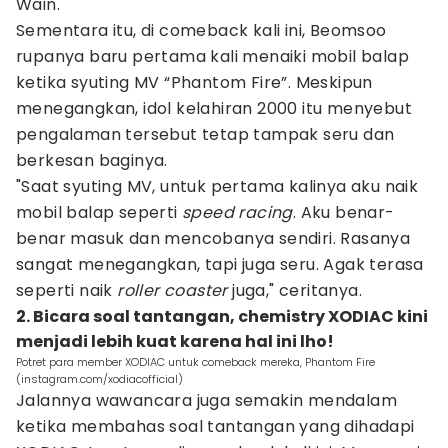
Wain.
Sementara itu, di comeback kali ini, Beomsoo
rupanya baru pertama kali menaiki mobil balap
ketika syuting MV “Phantom Fire”. Meskipun
menegangkan, idol kelahiran 2000 itu menyebut
pengalaman tersebut tetap tampak seru dan
berkesan baginya.
"Saat syuting MV, untuk pertama kalinya aku naik
mobil balap seperti
speed racing
. Aku benar-
benar masuk dan mencobanya sendiri. Rasanya
sangat menegangkan, tapi juga seru. Agak terasa
seperti naik
roller coaster
juga," ceritanya.
2. Bicara soal tantangan, chemistry XODIAC kini
menjadi lebih kuat karena hal ini lho!
Potret para member XODIAC untuk comeback mereka, Phantom Fire
(instagram.com/xodiacofficial)
Jalannya wawancara juga semakin mendalam
ketika membahas soal tantangan yang dihadapi