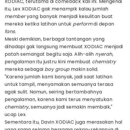
XODIAC, terutama di comeback kali ini. Mengenai
itu, Lex XODIAC gak menampik kalau jumlah
member
yang banyak menjadi kesulitan buat
mereka ketika latihan untuk
perform
di depan
fans
.
Meski demikian, berbagai tantangan yang
dihadapi gak langsung membuat XODIAC menjadi
patah semangat begitu saja. Alih-alih
nyerah
,
pengalaman itu justru kini membuat
chemistry
mereka sebagai
boy group
makin solid.
"Karena jumlah kami banyak, jadi saat latihan
untuk tampil, menyamakan semuanya terasa
agak sulit. Namun, seiring bertambahnya
pengalaman, karena kami terus menyatukan
chemistry
, semuanya jadi semakin membaik,"
ucap Lex.
Sementara itu, Davin XODIAC juga merasakan hal
yang sama selama bersama rekan-rekannya di