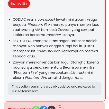
Intinya Sih
XODIAC resmi
comeback
lewat mini album ketiga
berjudul
Phantom Fire
, mereka punya momen lucu
saat syuting MV termasuk Zayyan yang sempat
ketiduran bersama
member
lainnya.
Lex XODIAC mengakui tantangan terbesar adalah
menyatukan banyak anggota, tapi hal itu justru
memperkuat
chemistry
dan kemampuan mereka
sebagai grup.
Zayyan merekomendasikan lagu "Starlight" karena
nuansanya ceria, sementara Beomsoo memilih
"Phantom Fire" yang merupakan
title track
mini
album
Phantom Fire
untuk didengar
fans
.
This section summary was AI-assisted and reviewed by
our editorial team.