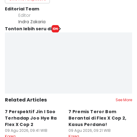
Editorial Team
Editor
Indra Zakaria
Tonton lebih seru di
Related Articles
See More
7 Perspektif Jin I Soo
7 Premis Teror Bom
⁠
Terhadap Joo Hye Ra
Berantai di Flex X Cop 2,
2
Flex X Cop 2
Kasus Perdana!
S
09 Agu 2026, 09:41 WIB
09 Agu 2026, 09:21 WIB
J
09
Korea
Korea
Ko