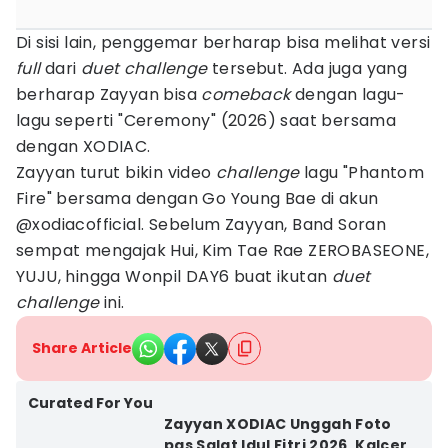
Di sisi lain, penggemar berharap bisa melihat versi
full
dari
duet challenge
tersebut. Ada juga yang
berharap Zayyan bisa
comeback
dengan lagu-
lagu seperti "Ceremony" (2026) saat bersama
dengan XODIAC.
Zayyan turut bikin video
challenge
lagu "Phantom
Fire" bersama dengan Go Young Bae di akun
@xodiacofficial. Sebelum Zayyan, Band Soran
sempat mengajak Hui, Kim Tae Rae ZEROBASEONE,
YUJU, hingga Wonpil DAY6 buat ikutan
duet
challenge
ini.
Share Article
Curated For You
Zayyan XODIAC Unggah Foto
pas Salat Idul Fitri 2026, Kalcer