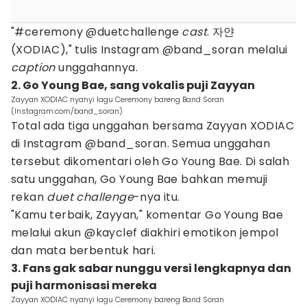
"#ceremony @duetchallenge
cast
. 자얀
(XODIAC)," tulis Instagram @band_soran melalui
caption
unggahannya.
2. Go Young Bae, sang vokalis puji Zayyan
Zayyan XODIAC nyanyi lagu Ceremony bareng Band Soran
(Instagram.com/band_soran)
Total ada tiga unggahan bersama Zayyan XODIAC
di Instagram @band_soran. Semua unggahan
tersebut dikomentari oleh Go Young Bae. Di salah
satu unggahan, Go Young Bae bahkan memuji
rekan
duet challenge
-nya itu.
"Kamu terbaik, Zayyan," komentar Go Young Bae
melalui akun @kayclef diakhiri emotikon jempol
dan mata berbentuk hari.
3. Fans gak sabar nunggu versi lengkapnya dan
puji harmonisasi mereka
Zayyan XODIAC nyanyi lagu Ceremony bareng Band Soran