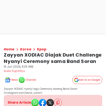
Home
Korea
Kpop
Zayyan XODIAC Diajak Duet Challenge
Nyanyi Ceremony sama Band Soran
15 Jun 2026, 11:05 WIB
Aulia Supintou
News
Channel
Add Us on Google
Zayyan XODIAC nyanyi lagu Ceremony bareng Band Soran
(Instagram.com/band_soran)
Share Article