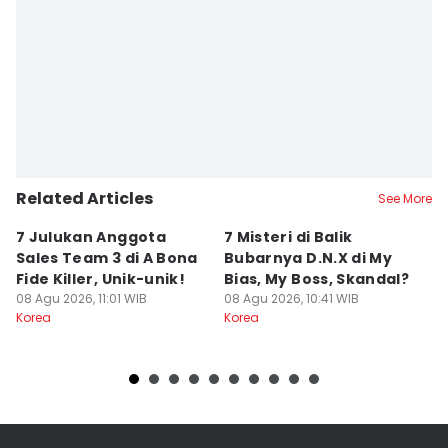
Related Articles
See More
7 Julukan Anggota
7 Misteri di Balik
7
Sales Team 3 di A Bona
Bubarnya D.N.X di My
D
Fide Killer, Unik-unik!
Bias, My Boss, Skandal?
di
08 Agu 2026, 11:01 WIB
08 Agu 2026, 10:41 WIB
B
08
Korea
Korea
Ko