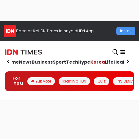
Baca artikel
IDN Times
lainnya di IDN App
Install
Home
News
Business
Sport
Tech
Hype
Korea
Life
Health
Aut
For
# Yuk Vote
Iklanin di IDN
Quiz
INSIDENESIA
You