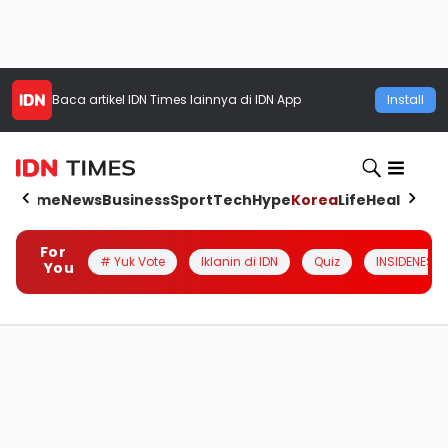
Baca artikel
IDN Times
lainnya di IDN App
Install
Home
News
Business
Sport
Tech
Hype
Korea
Life
Health
Aut
For
# Yuk Vote
Iklanin di IDN
Quiz
INSIDENESIA
You