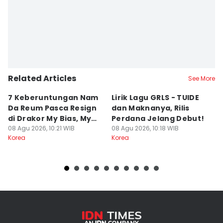
Related Articles
See More
7 Keberuntungan Nam
Lirik Lagu GRLS - TUIDE
7
Da Reum Pasca Resign
dan Maknanya, Rilis
R
di Drakor My Bias, My
Perdana Jelang Debut!
SE
Boss
08 Agu 2026, 10:21 WIB
08 Agu 2026, 10:18 WIB
08
Korea
Korea
Ko