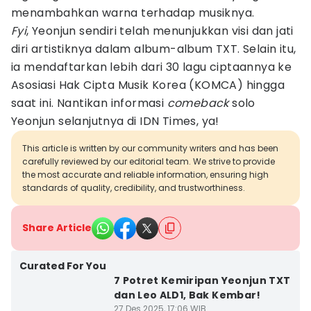
menambahkan warna terhadap musiknya.
Fyi
, Yeonjun sendiri telah menunjukkan visi dan jati
diri artistiknya dalam album-album TXT. Selain itu,
ia mendaftarkan lebih dari 30 lagu ciptaannya ke
Asosiasi Hak Cipta Musik Korea (KOMCA) hingga
saat ini. Nantikan informasi
comeback
solo
Yeonjun selanjutnya di IDN Times, ya!
This article is written by our community writers and has been
carefully reviewed by our editorial team. We strive to provide
the most accurate and reliable information, ensuring high
standards of quality, credibility, and trustworthiness.
Share Article
Curated For You
7 Potret Kemiripan Yeonjun TXT
dan Leo ALD1, Bak Kembar!
27 Des 2025, 17:06 WIB