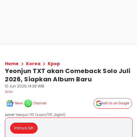
Home
Korea
Kpop
Yeonjun TXT akan Comeback Solo Juli
2026, Siapkan Album Baru
10 Jun 2026, 14:38 WIB
Anis
News
Channel
Add Us on Google
potret Yeonjun TXT (x.com/TXT_bighit)
Intinya Sih