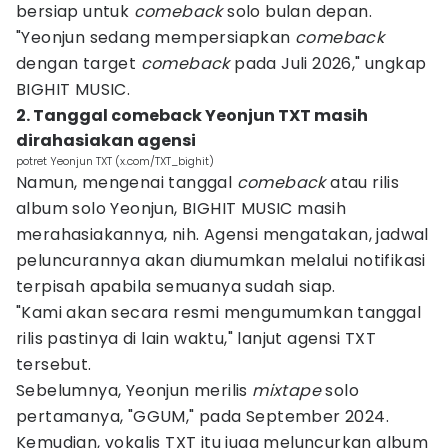
bersiap untuk
comeback
solo bulan depan.
"Yeonjun sedang mempersiapkan
comeback
dengan target
comeback
pada Juli 2026," ungkap
BIGHIT MUSIC.
2. Tanggal comeback Yeonjun TXT masih
dirahasiakan agensi
potret Yeonjun TXT (x.com/TXT_bighit)
Namun, mengenai tanggal
comeback
atau rilis
album solo Yeonjun, BIGHIT MUSIC masih
merahasiakannya, nih. Agensi mengatakan, jadwal
peluncurannya akan diumumkan melalui notifikasi
terpisah apabila semuanya sudah siap.
"Kami akan secara resmi mengumumkan tanggal
rilis pastinya di lain waktu," lanjut agensi TXT
tersebut.
Sebelumnya, Yeonjun merilis
mixtape
solo
pertamanya, "GGUM," pada September 2024.
Kemudian, vokalis TXT itu juga meluncurkan album