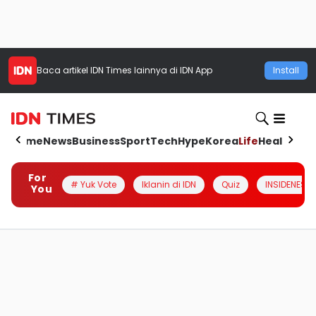
Baca artikel
IDN Times
lainnya di IDN App
Install
Home
News
Business
Sport
Tech
Hype
Korea
Life
Health
Aut
For
# Yuk Vote
Iklanin di IDN
Quiz
INSIDENESIA
You