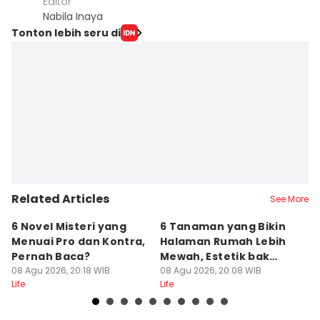
Editor
Nabila Inaya
Tonton lebih seru di
Related Articles
See More
6 Novel Misteri yang
6 Tanaman yang Bikin
T
Menuai Pro dan Kontra,
Halaman Rumah Lebih
Ja
Pernah Baca?
Mewah, Estetik bak
T
08 Agu 2026, 20:18 WIB
Resor
08 Agu 2026, 20:08 WIB
08
Life
Life
Lif