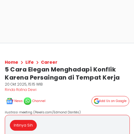
Home
Life
Career
5 Cara Elegan Menghadapi Konflik
Karena Persaingan di Tempat Kerja
20 Okt 2025, 15:15 WIB
Rinda Ratna Dewi
News
Channel
Add Us on Google
ilustrasi meeting (Pexels.com/Edmond Dantès)
Intinya Sih