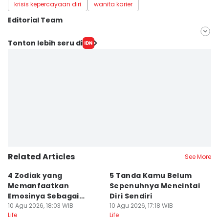
krisis kepercayaan diri
wanita karier
Editorial Team
Editor
Tonton lebih seru di
Diana Ekawati
Editor
Elfida
Related Articles
See More
4 Zodiak yang
5 Tanda Kamu Belum
8
Memanfaatkan
Sepenuhnya Mencintai
S
Emosinya Sebagai
Diri Sendiri
D
Senjata, Manipulatif?
10 Agu 2026, 18:03 WIB
10 Agu 2026, 17:18 WIB
M
10
Life
Life
Lif
M