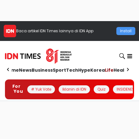
Baca artikel
IDN Times
lainnya di IDN App
Install
Home
News
Business
Sport
Tech
Hype
Korea
Life
Health
Aut
For
# Yuk Vote
Iklanin di IDN
Quiz
INSIDENESIA
You