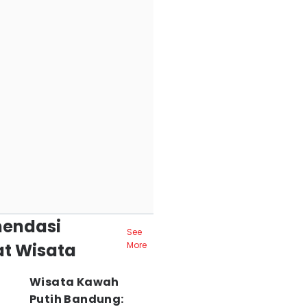
endasi
See
t Wisata
More
Wisata Kawah
Putih Bandung: