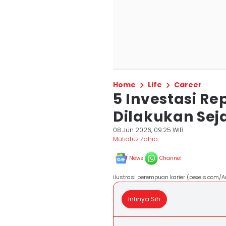
Home
Life
Career
5 Investasi Re
Dilakukan Sej
08 Jun 2026, 09:25 WIB
Mutiatuz Zahro
News
Channel
ilustrasi perempuan karier (pexels.com/
Intinya Sih