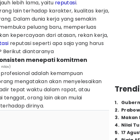
auh lebih lama, yaitu
reputasi
.
ang lain terhadap karakter, kualitas kerja,
rang. Dalam dunia kerja yang semakin
t membuka peluang baru, memperluas
kan kepercayaan dari atasan, rekan kerja,
tasi
reputasi seperti apa saja yang harus
? Berikut diantaranya
 konsisten menepati komitmen
 nilov)
si profesional adalah kemampuan
seorang mengatakan akan menyelesaikan
Trendi
hadir tepat waktu dalam rapat, atau
 tenggat, orang lain akan mulai
1
.
Gubern
erhadap dirinya.
2
.
Prabow
3
.
Makan B
4
.
Nilai T
5
.
17 Agus