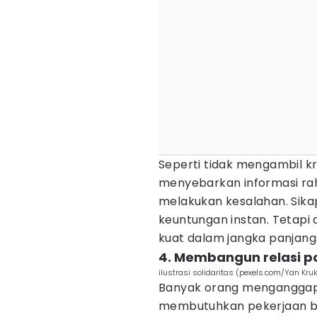
Seperti tidak mengambil kre
menyebarkan informasi raha
melakukan kesalahan. Sika
keuntungan instan. Tetapi 
kuat dalam jangka panjang
4. Membangun relasi p
ilustrasi solidaritas (pexels.com/Yan Kru
Banyak orang menganggap 
membutuhkan pekerjaan bar