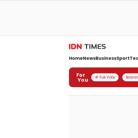
Home
News
Business
Sport
Te
For
# Yuk Vote
Iklanin
You