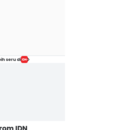
ih seru di
from IDN