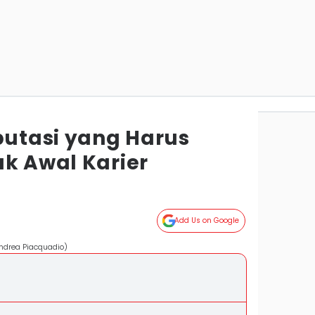
putasi yang Harus
ak Awal Karier
Add Us on Google
Andrea Piacquadio)