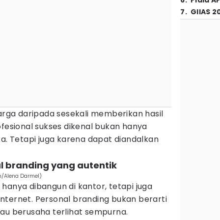
6
.
Piala A
7
.
GIIAS 2
harga daripada sesekali memberikan hasil
ofesional sukses dikenal bukan hanya
 Tetapi juga karena dapat diandalkan
 branding yang autentik
om/Alena Darmel)
ak hanya dibangun di kantor, tetapi juga
i internet. Personal branding bukan berarti
tau berusaha terlihat sempurna.