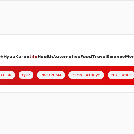
ch
Hype
Korea
Life
Health
Automotive
Food
Travel
Science
Me
 di IDN
Quiz
INSIDENESIA
#LokalBerdaya
Profil Dokter