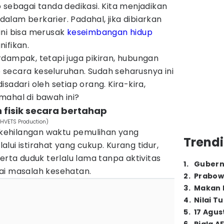
 sebagai tanda dedikasi. Kita menjadikan
 dalam berkarier. Padahal, jika dibiarkan
ini bisa merusak
keseimbangan hidup
ifikan.
dampak, tetapi juga pikiran, hubungan
up secara keseluruhan. Sudah seharusnya ini
sadari oleh setiap orang. Kira-kira,
mahal di bawah ini?
 fisik secara bertahap
SHVETS Production)
ehilangan waktu pemulihan yang
Trendi
lui istirahat yang cukup. Kurang tidur,
erta duduk terlalu lama tanpa aktivitas
1
.
Gubern
ai masalah kesehatan.
2
.
Prabow
3
.
Makan B
4
.
Nilai T
5
.
17 Agus