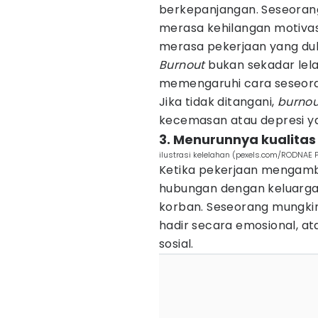
berkepanjangan. Seseora
merasa kehilangan motivasi
merasa pekerjaan yang dul
Burnout
bukan sekadar lelah
memengaruhi cara seseora
Jika tidak ditangani,
burno
kecemasan atau depresi yan
3. Menurunnya kualitas
ilustrasi kelelahan (pexels.com/RODNAE P
Ketika pekerjaan mengambi
hubungan dengan keluarga,
korban. Seseorang mungkin
hadir secara emosional, at
sosial.