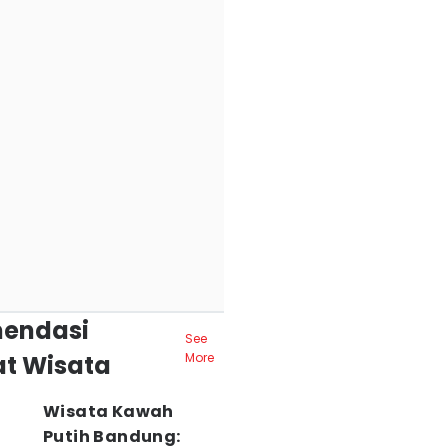
endasi
See
t Wisata
More
Wisata Kawah
Putih Bandung: