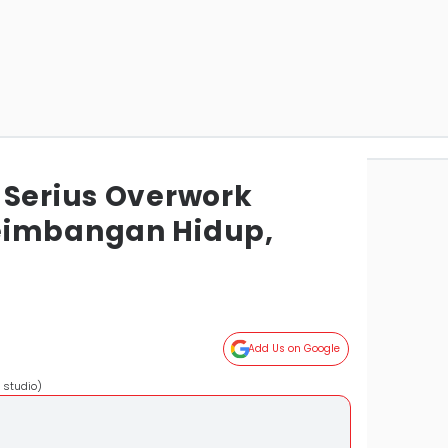
 Serius Overwork
eimbangan Hidup,
Add Us on Google
 studio)