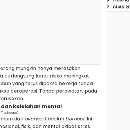
6
.
Piala A
7
.
GIIAS 2
eorang mungkin hanya merasakan
ika berlangsung lama, risiko meningkat
Tubuh yang terus dipaksa bekerja tanpa
paksa beroperasi. Tanpa perawatan, pada
kerusakan.
 dan kelelahan mental
a Tradezone)
 umum dari
overwork
adalah
burnout
. Ini
osional, fisik, dan mental akibat stres