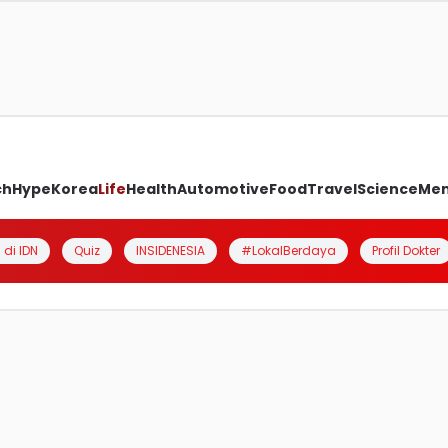
ch
Hype
Korea
Life
Health
Automotive
Food
Travel
Science
Me
 di IDN
Quiz
INSIDENESIA
#LokalBerdaya
Profil Dokter