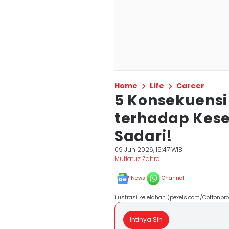
Home
Life
Career
5 Konsekuensi
terhadap Kes
Sadari!
09 Jun 2026, 15:47 WIB
Mutiatuz Zahro
News
Channel
ilustrasi kelelahan (pexels.com/Cottonbro
Intinya Sih