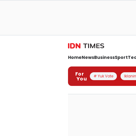
Home
News
Business
Sport
Te
For
# Yuk Vote
Iklanin
You