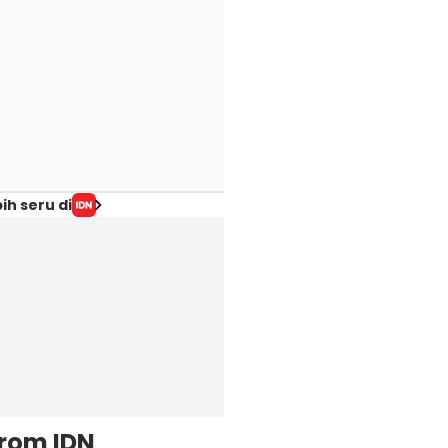
ih seru di
from IDN