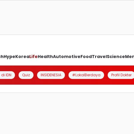
ch
Hype
Korea
Life
Health
Automotive
Food
Travel
Science
Me
 di IDN
Quiz
INSIDENESIA
#LokalBerdaya
Profil Dokter