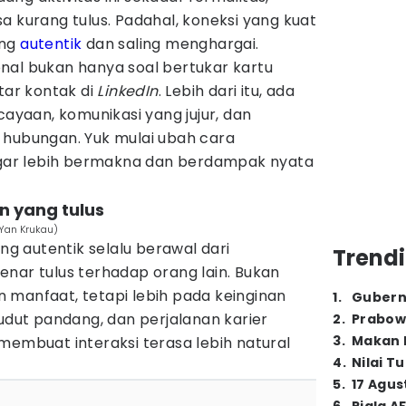
a kurang tulus. Padahal, koneksi yang kuat
ang
autentik
dan saling menghargai.
nal bukan hanya soal bertukar kartu
ar kontak di
LinkedIn
. Lebih dari itu, ada
aan, komunikasi yang jujur, dan
 hubungan. Yuk mulai ubah cara
ar lebih bermakna dan berdampak nyata
an yang tulus
/Yan Krukau)
ng autentik selalu berawal dari
Trendi
nar tulus terhadap orang lain. Bukan
 manfaat, tetapi lebih pada keinginan
1
.
Gubern
ut pandang, dan perjalanan karier
2
.
Prabow
3
.
Makan B
membuat interaksi terasa lebih natural
4
.
Nilai T
5
.
17 Agus