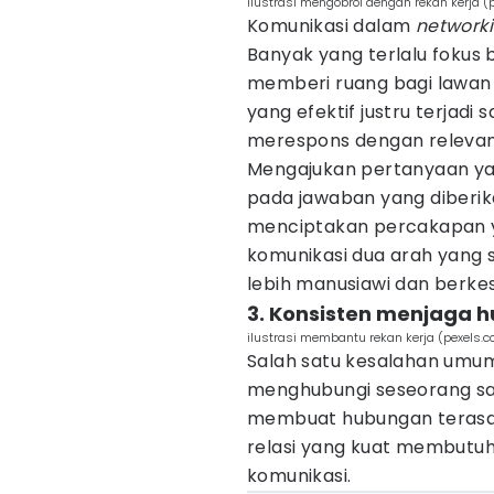
ilustrasi mengobrol dengan rekan kerja (
Komunikasi dalam
network
Banyak yang terlalu fokus b
memberi ruang bagi lawan 
yang efektif justru terjadi
merespons dengan relevan
Mengajukan pertanyaan ya
pada jawaban yang diberika
menciptakan percakapan y
komunikasi dua arah yang 
lebih manusiawi dan berke
3. Konsisten menjaga 
ilustrasi membantu rekan kerja (pexels.
Salah satu kesalahan um
menghubungi seseorang saa
membuat hubungan terasa t
relasi yang kuat membutuh
komunikasi.