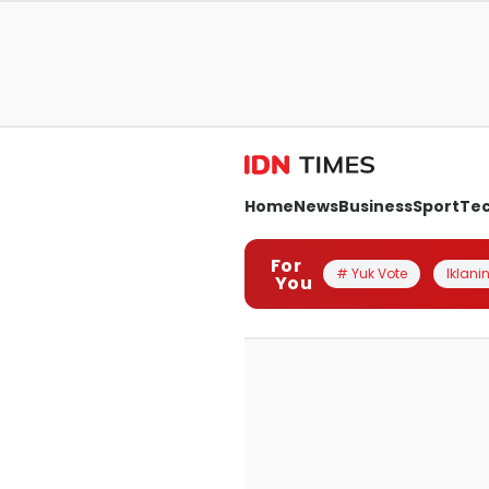
Home
News
Business
Sport
Te
For
# Yuk Vote
Iklanin
You