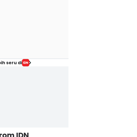
ih seru di
from IDN