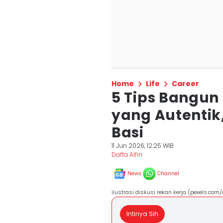
Home
Life
Career
5 Tips Bangun
yang Autentik
Basi
11 Jun 2026, 12:25 WIB
Daffa Alfin
News
Channel
ilustrasi diskusi rekan kerja (pexels.com/
Intinya Sih