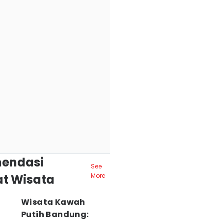
endasi
See
t Wisata
More
Wisata Kawah
Putih Bandung: