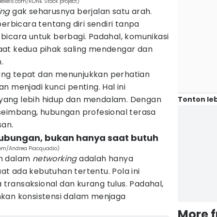
pexels.com/RDNE Stock project)
ing
gak seharusnya berjalan satu arah.
erbicara tentang diri sendiri tanpa
bicara untuk berbagi. Padahal, komunikasi
 saat kedua pihak saling mendengar dan
.
ng tepat dan menunjukkan perhatian
n menjadi kunci penting. Hal ini
ang lebih hidup dan mendalam. Dengan
Tonton leb
seimbang, hubungan profesional terasa
san.
hubungan, bukan hanya saat butuh
com/Andrea Piacquadio)
um dalam
networking
adalah hanya
t ada kebutuhan tertentu. Pola ini
ransaksional dan kurang tulus. Padahal,
kan konsistensi dalam menjaga
More 