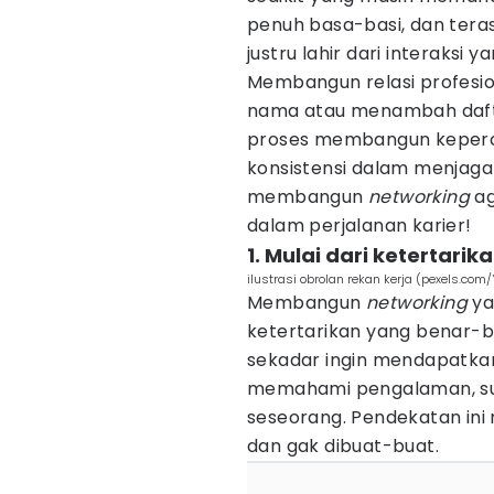
penuh basa-basi, dan teras
justru lahir dari interaksi y
Membangun relasi profesio
nama atau menambah daft
proses membangun kepercay
konsistensi dalam menjaga
membangun
networking
ag
dalam perjalanan karier!
1. Mulai dari ketertarik
ilustrasi obrolan rekan kerja (pexels.com
Membangun
networking
ya
ketertarikan yang benar-be
sekadar ingin mendapatkan
memahami pengalaman, sud
seseorang. Pendekatan ini 
dan gak dibuat-buat.