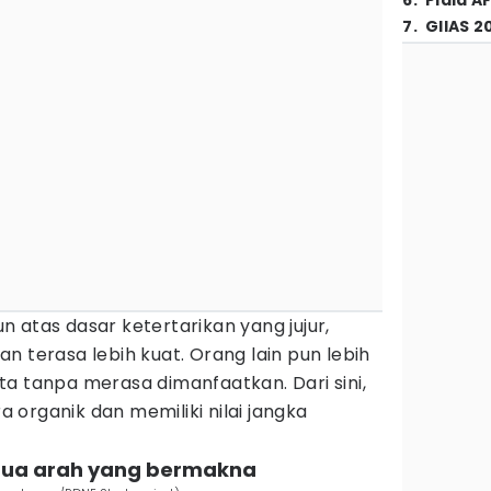
6
.
Piala A
7
.
GIIAS 2
 atas dasar ketertarikan yang jujur,
n terasa lebih kuat. Orang lain pun lebih
a tanpa merasa dimanfaatkan. Dari sini,
organik dan memiliki nilai jangka
dua arah yang bermakna