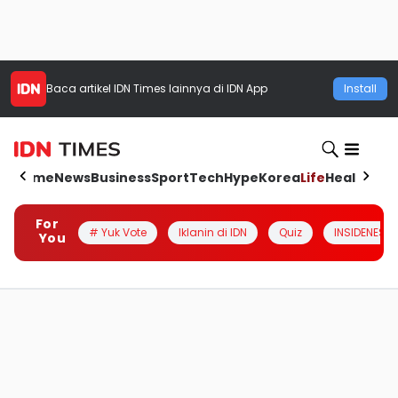
Baca artikel
IDN Times
lainnya di IDN App
Install
Home
News
Business
Sport
Tech
Hype
Korea
Life
Health
Aut
For
# Yuk Vote
Iklanin di IDN
Quiz
INSIDENESIA
You