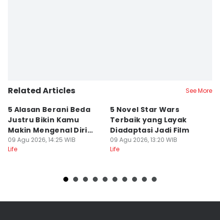
Related Articles
See More
5 Alasan Berani Beda
5 Novel Star Wars
Q
Justru Bikin Kamu
Terbaik yang Layak
k
Makin Mengenal Diri
Diadaptasi Jadi Film
M
Sendiri
09 Agu 2026, 14:25 WIB
09 Agu 2026, 13:20 WIB
L
09
Life
Life
Lif