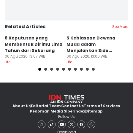
Related Articles
See More
6 Keputusan yang
5 Kebiasaan Dewasa
5 
Membentuk Dirimu Lima
Muda dalam
M
Tahun dari Sekarang
Menjalankan Side
T
06 Agu 2026, 13:07 WIB
Hustle Online, Relate?
06 Agu 2026, 13:00 WIB
06
Life
Life
Lif
About Us
Editorial Team
Contact Us
Terms of Services
Pedoman Media Siber
Index
Sitemap
Follow Us
Download