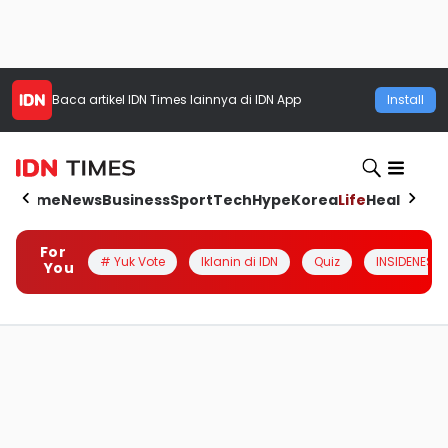
Baca artikel
IDN Times
lainnya di IDN App
Install
Home
News
Business
Sport
Tech
Hype
Korea
Life
Health
Aut
For
# Yuk Vote
Iklanin di IDN
Quiz
INSIDENESIA
You