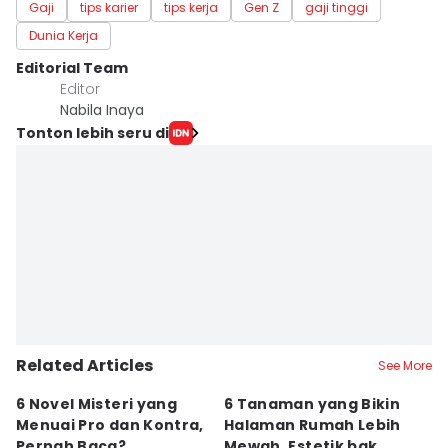
Gaji
tips karier
tips kerja
Gen Z
gaji tinggi
Dunia Kerja
Editorial Team
Editor
Nabila Inaya
Tonton lebih seru di
Related Articles
See More
6 Novel Misteri yang
6 Tanaman yang Bikin
T
Menuai Pro dan Kontra,
Halaman Rumah Lebih
Ja
Pernah Baca?
Mewah, Estetik bak
T