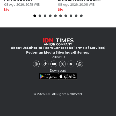
08 Agu 2026, 20:18 WIB
Resor
08 Agu 2026, 20:08 WIB
08
Life
Life
Lif
About Us
Editorial Team
Contact Us
Terms of Services
Pedoman Media Siber
Index
Sitemap
Follow Us
Download
© 2026 IDN. All Rights Reserved.