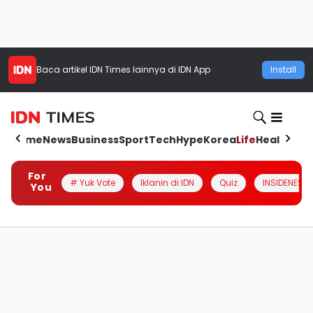
Baca artikel
IDN Times
lainnya di IDN App
Install
Home
News
Business
Sport
Tech
Hype
Korea
Life
Health
Aut
For
# Yuk Vote
Iklanin di IDN
Quiz
INSIDENESIA
You