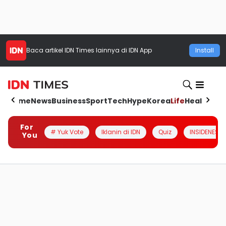
Baca artikel
IDN Times
lainnya di IDN App
Install
Home
News
Business
Sport
Tech
Hype
Korea
Life
Health
Aut
For
# Yuk Vote
Iklanin di IDN
Quiz
INSIDENESIA
You