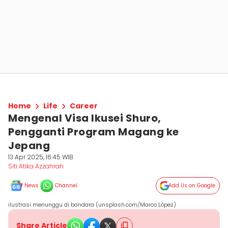
Home
Life
Career
Mengenal Visa Ikusei Shuro,
Pengganti Program Magang ke
Jepang
13 Apr 2025, 16:45 WIB
Siti Atika Azzahrah
News
Channel
Add Us on Google
ilustrasi menunggu di bandara (unsplash.com/Marco López)
Share Article