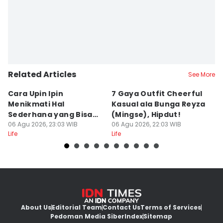
Related Articles
See More
Cara Upin Ipin
7 Gaya Outfit Cheerful
7 
Menikmati Hal
Kasual ala Bunga Reyza
F
Sederhana yang Bisa
(Mingse), Hipdut!
b
Ditiru oleh Gen Z
06 Agu 2026, 23:03 WIB
06 Agu 2026, 22:03 WIB
A
06
Life
Life
Lif
About Us
Editorial Team
Contact Us
Terms of Services
Pedoman Media Siber
Index
Sitemap