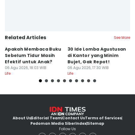
Related Articles
See More
Apakah Membaca Buku
30 Ide Lomba Agustusan
G
Sebelum Tidur Masih
di Kantor yang Minim
Tu
Efektif untuk Anak?
Bujet, Gak Repot!
k
06 Agu 2026, 18:03 WIB
06 Agu 2026, 17:30 WIB
B
06
Life
Life
Lif
About Us
Editorial Team
Contact Us
Terms of Services
Pedoman Media Siber
Index
Sitemap
Follow Us