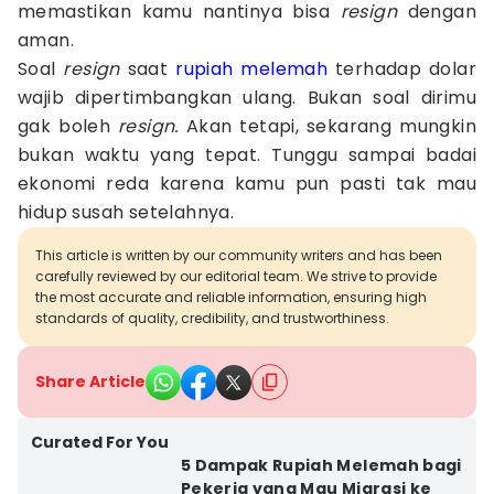
memastikan kamu nantinya bisa
resign
dengan
aman.
Soal
resign
saat
rupiah melemah
terhadap dolar
wajib dipertimbangkan ulang. Bukan soal dirimu
gak boleh
resign.
Akan tetapi, sekarang mungkin
bukan waktu yang tepat. Tunggu sampai badai
ekonomi reda karena kamu pun pasti tak mau
hidup susah setelahnya.
This article is written by our community writers and has been
carefully reviewed by our editorial team. We strive to provide
the most accurate and reliable information, ensuring high
standards of quality, credibility, and trustworthiness.
Share Article
Curated For You
5 Dampak Rupiah Melemah bagi
Pekerja yang Mau Migrasi ke