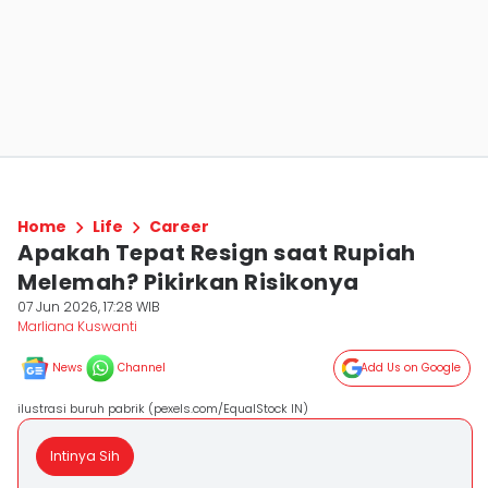
Home
Life
Career
Apakah Tepat Resign saat Rupiah
Melemah? Pikirkan Risikonya
07 Jun 2026, 17:28 WIB
Marliana Kuswanti
News
Channel
Add Us on Google
ilustrasi buruh pabrik (pexels.com/EqualStock IN)
Intinya Sih