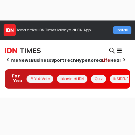
Baca artikel
IDN Times
lainnya di IDN App
Install
Home
News
Business
Sport
Tech
Hype
Korea
Life
Health
Aut
For
# Yuk Vote
Iklanin di IDN
Quiz
INSIDENESIA
You