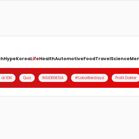
ch
Hype
Korea
Life
Health
Automotive
Food
Travel
Science
Me
 di IDN
Quiz
INSIDENESIA
#LokalBerdaya
Profil Dokter