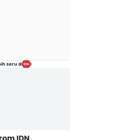
ih seru di
from IDN