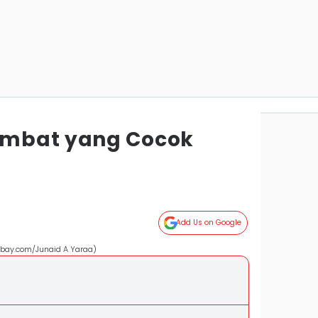
mbat yang Cocok
Add Us on Google
xabay.com/Junaid A Yaraa)