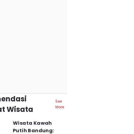
endasi
See
t Wisata
More
Wisata Kawah
Putih Bandung: