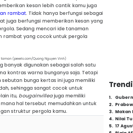
emberikan kesan lebih cantik kamu juga
an rambat
. Tidak hanya berfungsi sebagai
at juga berfungsi memberikan kesan yang
ergola. Sedang mencari ide tanaman
an rambat yang cocok untuk pergola
lan taman (pexels.com/Quang Nguyen Vinh)
 banyak digunakan sebagai salah satu
ena kontras warna bunganya saja. Tetapi
sebutan bunga kertas ini juga memiliki
Trendi
ah, sehingga sangat cocok untuk
lain itu,
bougainvillea
juga memiliki
1
.
Gubern
g mana hal tersebut memudahkan untuk
2
.
Prabow
an struktur pergola kamu.
3
.
Makan B
4
.
Nilai T
5
.
17 Agus