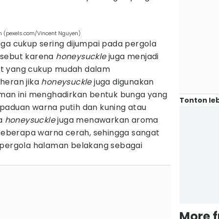
n (pexels.com/Vincent Nguyen)
uga cukup sering dijumpai pada pergola
rsebut karena
honeysuckle
juga menjadi
at yang cukup mudah dalam
heran jika
honeysuckle
juga digunakan
aman ini menghadirkan bentuk bunga yang
Tonton leb
paduan warna putih dan kuning atau
ja
honeysuckle
juga menawarkan aroma
berapa warna cerah, sehingga sangat
 pergola halaman belakang sebagai
More 