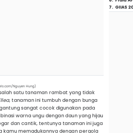
6
.
Piala A
7
.
GIIAS 2
exels.com/Nguyen Hung)
alah satu tanaman rambat yang tidak
llea
, tanaman ini tumbuh dengan bunga
gantung sangat cocok digunakan pada
mbinasi warna ungu dengan daun yang hijau
ar dan cantik, tentunya tanaman ini juga
ka kamu memadukannya dengan pergola