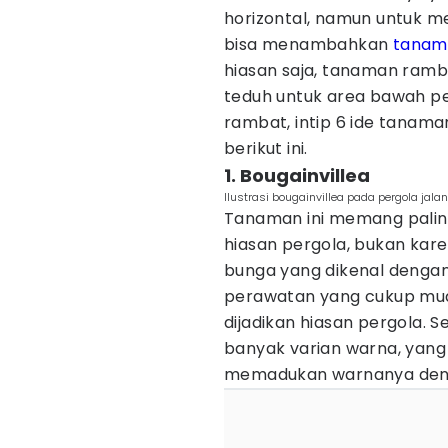
horizontal, namun untuk m
bisa menambahkan
tanam
hiasan saja, tanaman ramb
teduh untuk area bawah p
rambat, intip 6 ide tanam
berikut ini.
1. Bougainvillea
Ilustrasi bougainvillea pada pergola ja
Tanaman ini memang paling
hiasan pergola, bukan kar
bunga yang dikenal dengan 
perawatan yang cukup mud
dijadikan hiasan pergola. Se
banyak varian warna, yan
memadukan warnanya deng