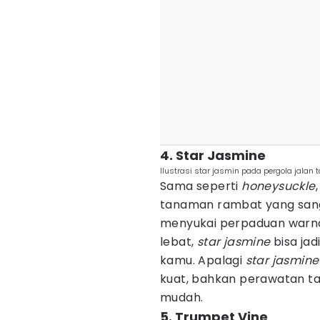
4. Star Jasmine
Ilustrasi star jasmin pada pergola jalan
Sama seperti
honeysuckle
tanaman rambat yang sang
menyukai perpaduan warna 
lebat,
star jasmine
bisa jad
kamu. Apalagi
star jasmine
kuat, bahkan perawatan ta
mudah.
5. Trumpet Vine