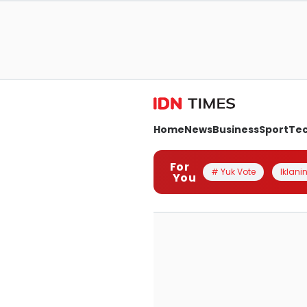
Home
News
Business
Sport
Te
For
# Yuk Vote
Iklanin
You