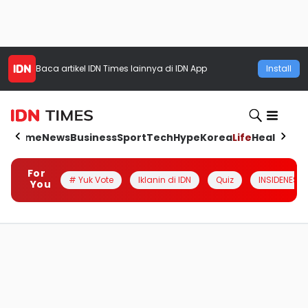
Baca artikel
IDN Times
lainnya di IDN App
Install
Home
News
Business
Sport
Tech
Hype
Korea
Life
Health
Aut
For
# Yuk Vote
Iklanin di IDN
Quiz
INSIDENESIA
You