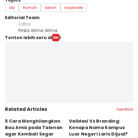
Topics
diy
Rumah
bersih
Inspire Me
Editorial Team
Editor
Pinka Wima Wima
Tonton lebih seru di
Related Articles
See More
5 Cara Menghilangkan
Validasi Vs Branding:
6
Bau Amis pada Talenan
Kenapa Nama Kampus
F
agar Kembali Segar
Luar Negeri Laris Dijual?
T