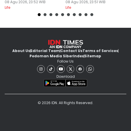
08 Agu 2026, 23:52 WIB
08 Agu 2026, 23:51 WIB
M
08
Life
Life
Lif
About Us
Editorial Team
Contact Us
Terms of Services
Pedoman Media Siber
Index
Sitemap
Follow Us
Download
© 2026 IDN. All Rights Reserved.