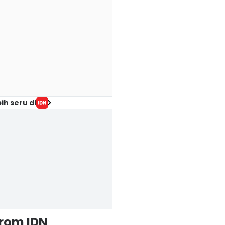
ih seru di
from IDN