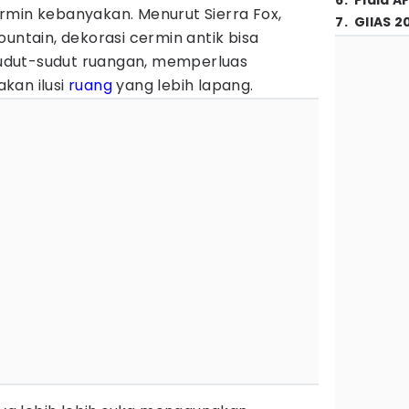
6
.
Piala A
rmin kebanyakan. Menurut Sierra Fox,
7
.
GIIAS 2
ountain, dekorasi cermin antik bisa
udut-sudut ruangan, memperluas
kan ilusi
ruang
yang lebih lapang.