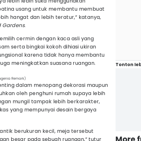
aya lebih lebih suka menggunakan
 patina usang untuk membantu membuat
ebih hangat dan lebih teratur,” katanya,
 Gardens
.
memilih cermin dengan kaca asli yang
am serta bingkai kokoh dihiasi ukiran
 fungsional karena tidak hanya membantu
pi juga meningkatkan suasana ruangan.
Tonton leb
Eugenia Remark)
enting dalam menopang dekorasi maupun
uhkan oleh penghuni rumah supaya lebih
ngan mungil tampak lebih berkarakter,
akas yang mempunyai desain bergaya
antik berukuran kecil, meja tersebut
More 
an besar pada sebuah ruangan,” tutur