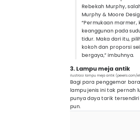
Rebekah Murphy, salah 
Murphy & Moore Design
“Permukaan marmer, k
keanggunan pada sudu
tidur. Maka dari itu, p
kokoh dan proporsi se
bergaya,” imbuhnya.
3. Lampu meja antik
ilustrasi lampu meja antik (pexels.com/el
Bagi para penggemar bar
lampu jenis ini tak pernah
punya daya tarik tersendir
pun.