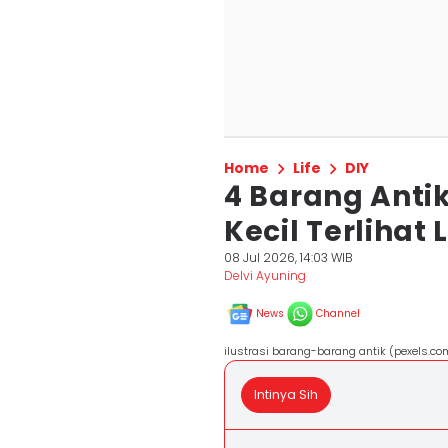
Home
Life
DIY
4 Barang Anti
Kecil Terlihat
08 Jul 2026, 14:03 WIB
Delvi Ayuning
News
Channel
ilustrasi barang-barang antik (pexels.c
Intinya Sih