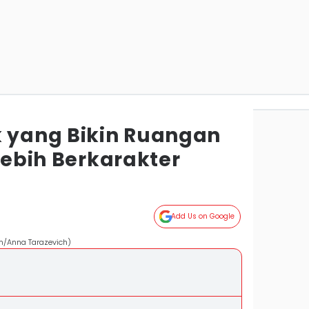
k yang Bikin Ruangan
 Lebih Berkarakter
Add Us on Google
om/Anna Tarazevich)