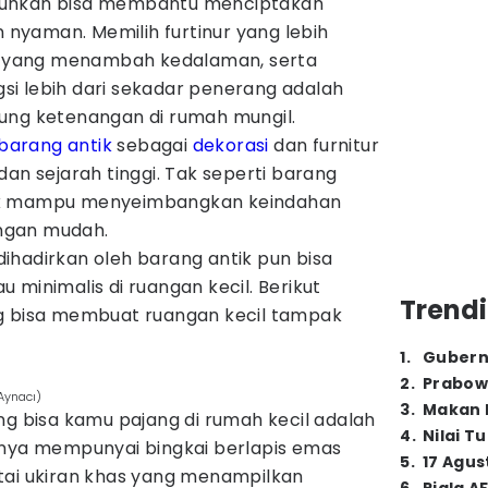
tuhkan bisa membantu menciptakan
n nyaman. Memilih furtinur yang lebih
if yang menambah kedalaman, serta
i lebih dari sekadar penerang adalah
ung ketenangan di rumah mungil.
barang antik
sebagai
dekorasi
dan furnitur
dan sejarah tinggi. Tak seperti barang
ik mampu menyeimbangkan keindahan
dengan mudah.
ihadirkan oleh barang antik pun bisa
 minimalis di ruangan kecil. Berikut
Trendi
 bisa membuat ruangan kecil tampak
1
.
Gubern
2
.
Prabow
Aynacı)
3
.
Makan B
ng bisa kamu pajang di rumah kecil adalah
4
.
Nilai T
anya mempunyai bingkai berlapis emas
5
.
17 Agus
tai ukiran khas yang menampilkan