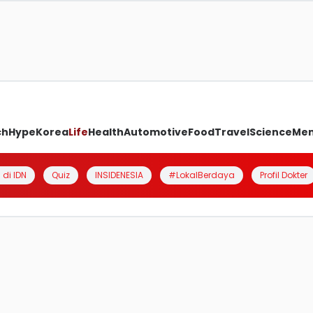
ch
Hype
Korea
Life
Health
Automotive
Food
Travel
Science
Me
 di IDN
Quiz
INSIDENESIA
#LokalBerdaya
Profil Dokter