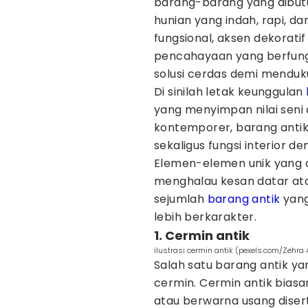
barang-barang yang dibu
hunian yang indah, rapi, da
fungsional, aksen dekorat
pencahayaan yang berfungs
solusi cerdas demi menduk
Di sinilah letak keunggulan
yang menyimpan nilai seni 
kontemporer, barang ant
sekaligus fungsi interior 
Elemen-elemen unik yang d
menghalau kesan datar atau
sejumlah
barang antik
yang
lebih berkarakter.
1. Cermin antik
ilustrasi cermin antik (pexels.com/Zehra 
Salah satu barang antik ya
cermin. Cermin antik bias
atau berwarna usang diser