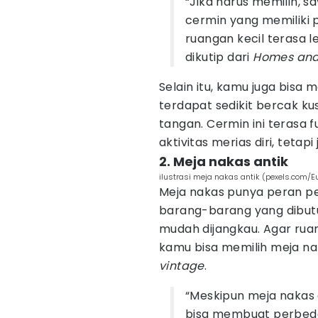
“Jika harus memilih, s
cermin yang memiliki
ruangan kecil terasa l
dikutip dari
Homes and
Selain itu, kamu juga bisa 
terdapat sedikit bercak kus
tangan. Cermin ini terasa
aktivitas merias diri, teta
2. Meja nakas antik
ilustrasi meja nakas antik (pexels.com/
Meja nakas punya peran p
barang-barang yang dibut
mudah dijangkau. Agar rua
kamu bisa memilih meja n
vintage
.
“Meskipun meja nakas 
bisa membuat perbeda