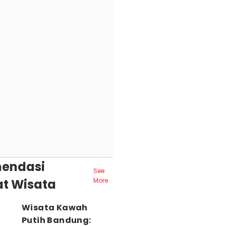
endasi
See
t Wisata
More
Wisata Kawah
Putih Bandung: