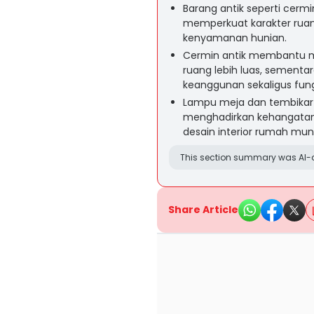
Barang antik seperti cerm
memperkuat karakter ruan
kenyamanan hunian.
Cermin antik membantu m
ruang lebih luas, sement
keanggunan sekaligus fung
Lampu meja dan tembikar 
menghadirkan kehangatan, 
desain interior rumah mung
This section summary was AI-a
Share Article