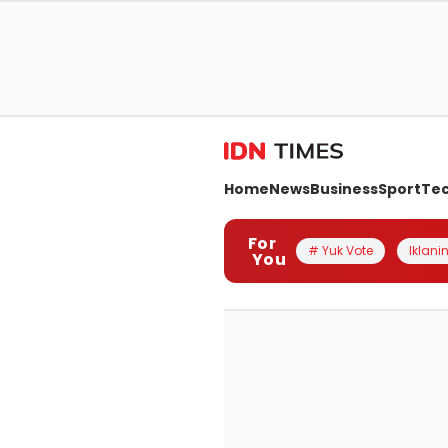
Home
News
Business
Sport
Te
For
# Yuk Vote
Iklanin
You