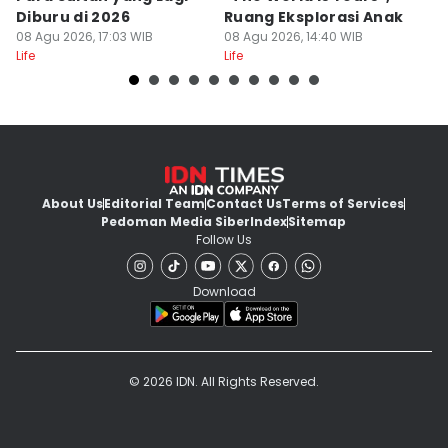
Diburu di 2026
Ruang Eksplorasi Anak
I
08 Agu 2026, 17:03 WIB
08 Agu 2026, 14:40 WIB
A
08
Life
Life
Lif
About Us
Editorial Team
Contact Us
Terms of Services
Pedoman Media Siber
Index
Sitemap
Follow Us
Download
© 2026 IDN. All Rights Reserved.