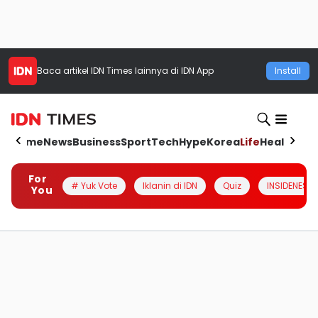
Baca artikel
IDN Times
lainnya di IDN App
Install
Home
News
Business
Sport
Tech
Hype
Korea
Life
Health
Aut
For
# Yuk Vote
Iklanin di IDN
Quiz
INSIDENESIA
You