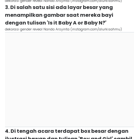
dekorasi gender reveal Nanda Arsyinta (instagram.com/alurkisahmu)
3. Di salah satu sisi ada layar besar yang
menampilkan gambar saat mereka bayi
dengan tulisan 'Is it Baby A or Baby N?'
dekorasi gender reveal Nanda Arsyinta (instagram.com/alurkisahmu)
4. Di tengah acara terdapat box besar dengan
ilustrasi hewan dan tulisan 'Boy and Girl' sambil