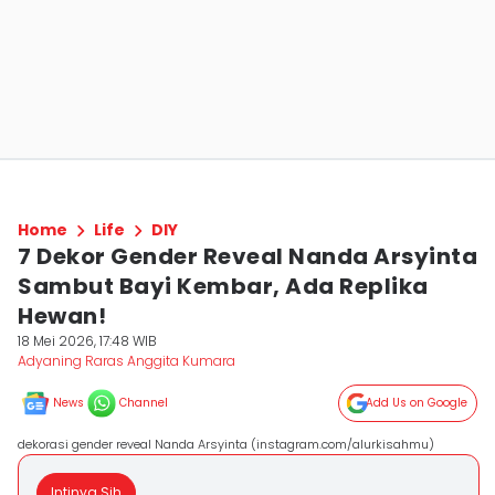
Home
Life
DIY
7 Dekor Gender Reveal Nanda Arsyinta
Sambut Bayi Kembar, Ada Replika
Hewan!
18 Mei 2026, 17:48 WIB
Adyaning Raras Anggita Kumara
News
Channel
Add Us on Google
dekorasi gender reveal Nanda Arsyinta (instagram.com/alurkisahmu)
Intinya Sih