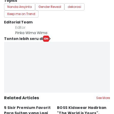
Topics
Nanda Arsyinta
Gender Reveal
dekorasi
Keep me on Trend
Editorial Team
Editor
Pinka Wima Wima
Tonton lebih seru di
Related Articles
See More
5 Sisir Premium Favorit
BOSS Kidswear Hadirkan
4
Para Sultan yang Lagi
"The World is Yours",
B