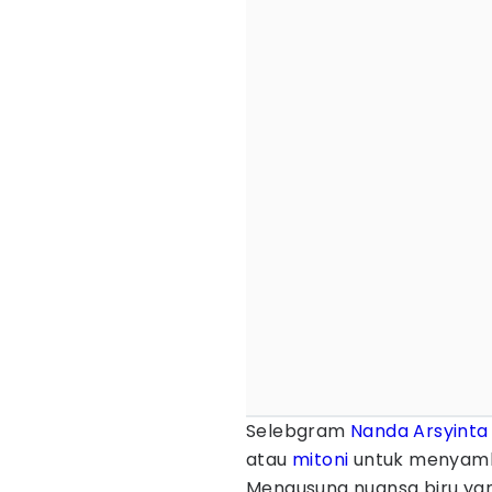
Selebgram
Nanda Arsyinta
atau
mitoni
untuk menyambu
Mengusung nuansa biru y