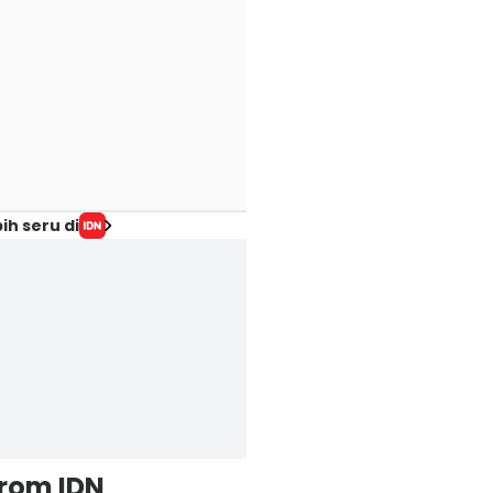
ih seru di
from IDN