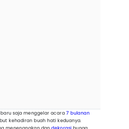
baru saja menggelar acara
7 bulanan
t kehadiran buah hati keduanya.
ang menenangkan dan
dekorasi
bunga