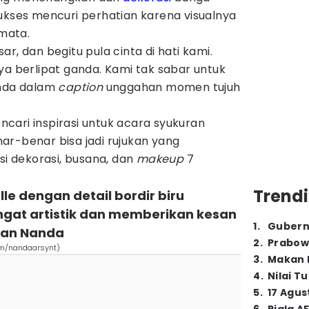
ukses mencuri perhatian karena visualnya
mata.
r, dan begitu pula cinta di hati kami.
ya berlipat ganda. Kami tak sabar untuk
anda dalam
caption
unggahan momen tujuh
cari inspirasi untuk acara syukuran
ar-benar bisa jadi rujukan yang
si dekorasi, busana, dan
makeup
7
Trendi
lle dengan detail bordir biru
ngat artistik dan memberikan kesan
1
.
Gubern
an Nanda
2
.
Prabow
om/nandaarsynt)
3
.
Makan B
4
.
Nilai T
5
.
17 Agus