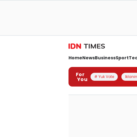
Home
News
Business
Sport
Te
For
# Yuk Vote
Iklanin
You