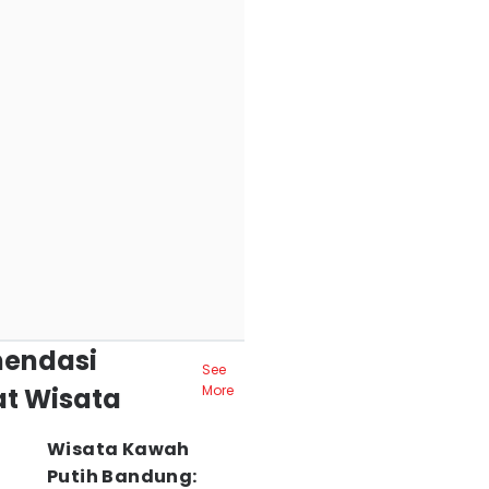
endasi
See
t Wisata
More
Wisata Kawah
Putih Bandung: