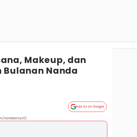
sana, Makeup, dan
h Bulanan Nanda
Add Us on Google
om/nandaarsynt)