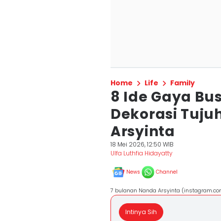
Home
Life
Family
8 Ide Gaya Bu
Dekorasi Tuju
Arsyinta
18 Mei 2026, 12:50 WIB
Ulfa Luthfia Hidayatty
News
Channel
7 bulanan Nanda Arsyinta (instagram.c
Intinya Sih