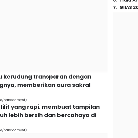
6
.
Piala A
7
.
GIIAS 2
au kerudung transparan dengan
lingnya, memberikan aura sakral
om/nandaarsynt)
 lilit yang rapi, membuat tampilan
auh lebih bersih dan bercahaya di
om/nandaarsynt)