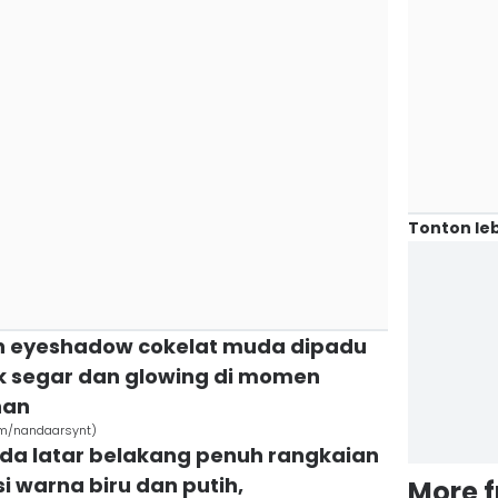
Tonton leb
n eyeshadow cokelat muda dipadu
pak segar dan glowing di momen
nan
om/nandaarsynt)
ada latar belakang penuh rangkaian
 warna biru dan putih,
More 