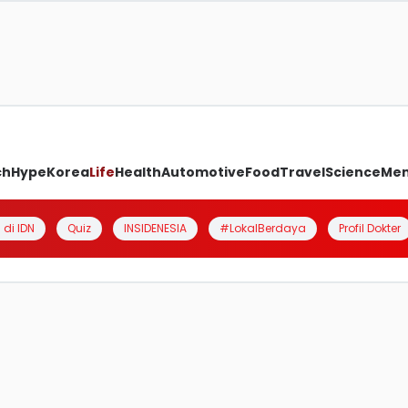
ch
Hype
Korea
Life
Health
Automotive
Food
Travel
Science
Me
 di IDN
Quiz
INSIDENESIA
#LokalBerdaya
Profil Dokter