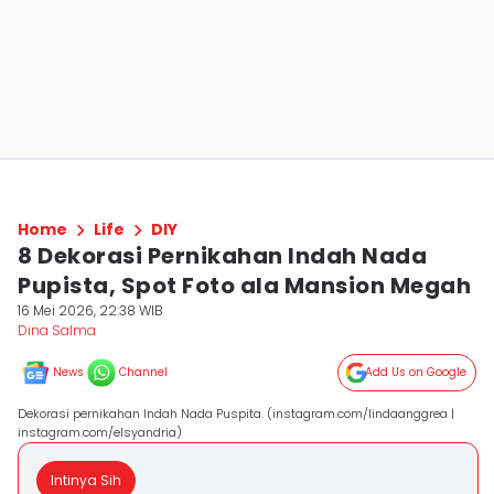
Home
Life
DIY
8 Dekorasi Pernikahan Indah Nada
Pupista, Spot Foto ala Mansion Megah
16 Mei 2026, 22:38 WIB
Dina Salma
News
Channel
Add Us on Google
Dekorasi pernikahan Indah Nada Puspita. (instagram.com/lindaanggrea |
instagram.com/elsyandria)
Intinya Sih