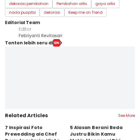
dekorasi pernikahan
Pernikahan artis
gaya artis
nada puspita
dekorasi
Keep me on Trend
Editorial Team
Editor
Febriyanti Revitasari
Tonton lebih seru di
Related Articles
See More
7 Inspirasi Foto
5 Alasan Berani Beda
5
Prewedding ala Chef
Justru Bikin Kamu
T