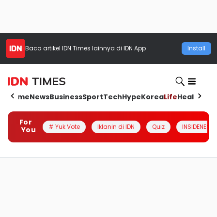
Baca artikel
IDN Times
lainnya di IDN App
Install
Home
News
Business
Sport
Tech
Hype
Korea
Life
Health
Aut
For
# Yuk Vote
Iklanin di IDN
Quiz
INSIDENESIA
You