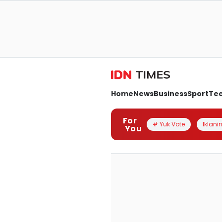
Home
News
Business
Sport
Te
For
# Yuk Vote
Iklanin
You