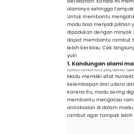
berlebihan. Kondisi ini m
alaminya sehingga tampak
Untuk membantu mengatas
madu bisa menjadi pilihan 
dipadukan dengan minyak za
dapat membantu rambut te
lebih berkilau. Cek langsu
yuk!
1. Kandungan alami m
ilustrasi rambut lurus yang berkilau (pex
Madu memiliki sifat hume
kelembapan dari udara da
Karena itu, madu sering d
membantu mengatasi rambu
antioksidan di dalam mad
rambut agar tampak lebih