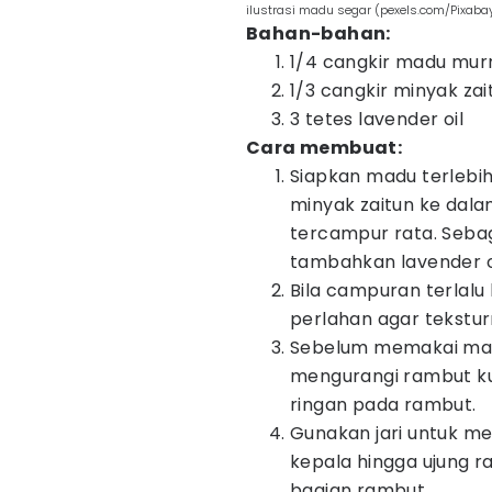
ilustrasi madu segar (pexels.com/Pixaba
Bahan-bahan:
1/4 cangkir madu mur
1/3 cangkir minyak zai
3 tetes lavender oil
Cara membuat:
Siapkan madu terlebi
minyak zaitun ke dala
tercampur rata. Sebag
tambahkan lavender oi
Bila campuran terlalu
perlahan agar tekstur
Sebelum memakai maske
mengurangi rambut k
ringan pada rambut.
Gunakan jari untuk me
kepala hingga ujung r
bagian rambut.