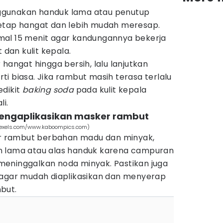
gunakan handuk lama atau penutup
etap hangat dan lebih mudah meresap.
al 15 menit agar kandungannya bekerja
an kulit kepala.
hangat hingga bersih, lalu lanjutkan
i biasa. Jika rambut masih terasa terlalu
edikit
baking soda
pada kulit kepala
i.
mengaplikasikan masker rambut
(pexels.com/www.kaboompics.com)
 rambut berbahan madu dan minyak,
n lama atau alas handuk karena campuran
eninggalkan noda minyak. Pastikan juga
 agar mudah diaplikasikan dan menyerap
but.