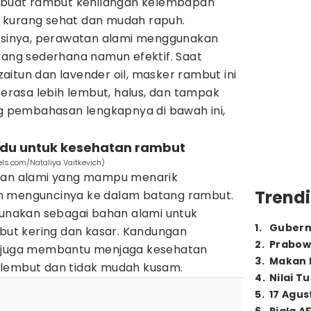
embuat rambut kehilangan kelembapan
 kurang sehat dan mudah rapuh.
inya, perawatan alami menggunakan
yang sederhana namun efektif. Saat
itun dan lavender oil, masker rambut ini
rasa lebih lembut, halus, dan tampak
ng pembahasan lengkapnya di bawah ini,
adu untuk kesehatan rambut
els.com/Nataliya Vaitkevich)
ktan alami yang mampu menarik
Trendi
n menguncinya ke dalam batang rambut.
igunakan sebagai bahan alami untuk
1
.
Gubern
t kering dan kasar. Kandungan
2
.
Prabow
u juga membantu menjaga kesehatan
3
.
Makan B
 lembut dan tidak mudah kusam.
4
.
Nilai T
5
.
17 Agus