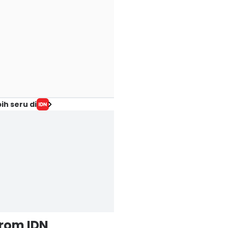
ih seru di
from IDN