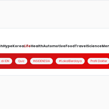
ch
Hype
Korea
Life
Health
Automotive
Food
Travel
Science
Me
 di IDN
Quiz
INSIDENESIA
#LokalBerdaya
Profil Dokter