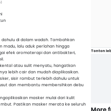
y)
ni
tun
h dahulu di dalam wadah. Tambahkan
m madu, lalu aduk perlahan hingga
Tonton leb
ai efek aromaterapi dan antibakteri,
l.
 kental atau sulit menyatu, hangatkan
nya lebih cair dan mudah diaplikasikan.
r, sisir rambut terlebih dahulu untuk
usut dan membantu membersihkan debu
ngaplikasikan masker mulai dari kulit
ambut. Pastikan masker merata ke seluruh
More 