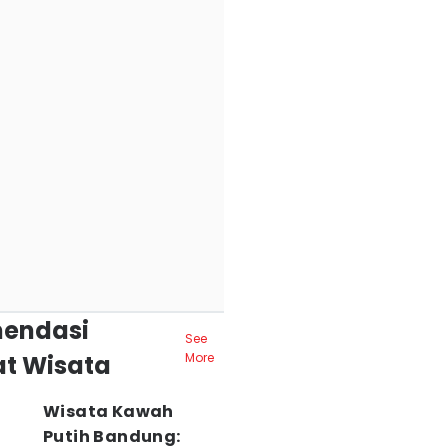
endasi
See
t Wisata
More
Wisata Kawah
Putih Bandung: