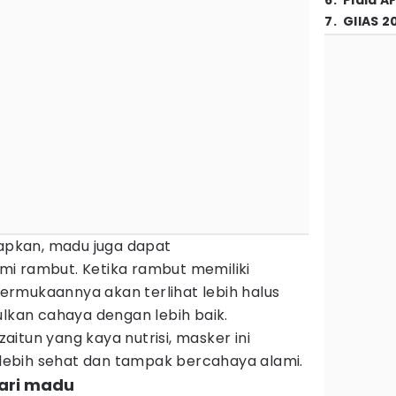
6
.
Piala A
7
.
GIIAS 2
pkan, madu juga dapat
i rambut. Ketika rambut memiliki
rmukaannya akan terlihat lebih halus
an cahaya dengan lebih baik.
itun yang kaya nutrisi, masker ini
ebih sehat dan tampak bercahaya alami.
dari madu