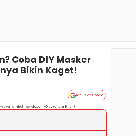
? Coba DIY Masker
lnya Bikin Kaget!
Add Us on Google
asker rambut (pexels.com/Oleskandra Biliak)