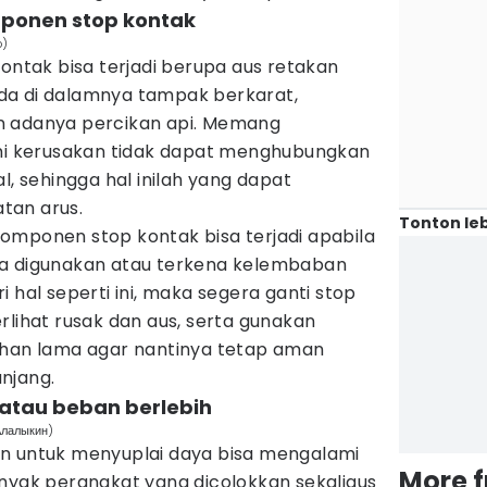
ponen stop kontak
o)
kontak bisa terjadi berupa aus retakan
da di dalamnya tampak berkarat,
n adanya percikan api. Memang
 kerusakan tidak dapat menghubungkan
l, sehingga hal inilah yang dapat
tan arus.
Tonton leb
omponen stop kontak bisa terjadi apabila
ma digunakan atau terkena kelembaban
 hal seperti ini, maka segera ganti stop
rlihat rusak dan aus, serta gunakan
ahan lama agar nantinya tetap aman
njang.
 atau beban berlebih
Алалыкин)
n untuk menyuplai daya bisa mengalami
More 
anyak perangkat yang dicolokkan sekaligus