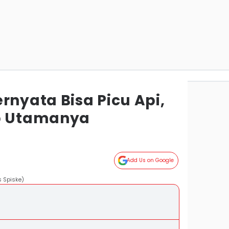
rnyata Bisa Picu Api,
ab Utamanya
Add Us on Google
s Spiske)