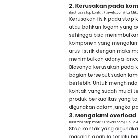
2. Kerusakan pada kom
ilustrasi stop kontak (pexels.com/ La Mik
Kerusakan fisik pada stop 
atau bahkan logam yang a
sehingga bisa menimbulka
komponen yang mengalami
arus listrik dengan maksima
menimbulkan adanya lonca
Biasanya kerusakan pada k
bagian tersebut sudah la
berlebih. Untuk menghindari
kontak yang sudah mulai te
produk berkualitas yang t
digunakan dalam jangka pa
3. Mengalami overload
ilustrasi stop kontak (pexels.com/ Саша 
Stop kontak yang digunaka
masalah apabila terlalu b