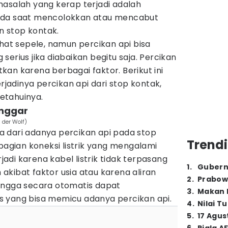
masalah yang kerap terjadi adalah
ada saat mencolokkan atau mencabut
an stop kontak.
ihat sepele, namun percikan api bisa
erius jika diabaikan begitu saja. Percikan
an karena berbagai faktor. Berikut ini
adinya percikan api dari stop kontak,
etahuinya.
longgar
 der Wolf)
 dari adanya percikan api pada stop
Trendi
 bagian koneksi listrik yang mengalami
rjadi karena kabel listrik tidak terpasang
1
.
Gubern
kibat faktor usia atau karena aliran
2
.
Prabow
sehingga secara otomatis dapat
3
.
Makan B
 yang bisa memicu adanya percikan api.
4
.
Nilai T
5
.
17 Agus