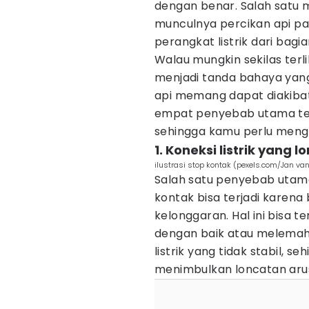
dengan benar. Salah satu 
munculnya percikan api p
perangkat listrik dari bagi
Walau mungkin sekilas terl
menjadi tanda bahaya yang s
api memang dapat diakibatk
empat penyebab utama terj
sehingga kamu perlu meng
1. Koneksi listrik yang 
ilustrasi stop kontak (pexels.com/Jan van
Salah satu penyebab utama
kontak bisa terjadi karena
kelonggaran. Hal ini bisa te
dengan baik atau melemah a
listrik yang tidak stabil, 
menimbulkan loncatan arus