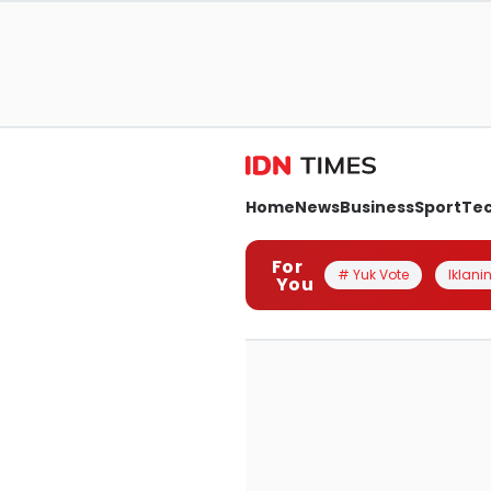
Home
News
Business
Sport
Te
For
# Yuk Vote
Iklanin
You