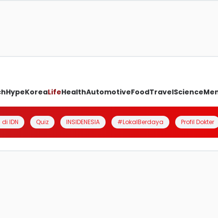
ch
Hype
Korea
Life
Health
Automotive
Food
Travel
Science
Me
 di IDN
Quiz
INSIDENESIA
#LokalBerdaya
Profil Dokter