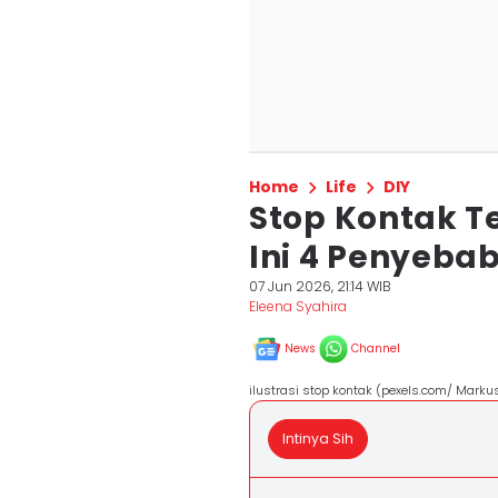
Home
Life
DIY
Stop Kontak Te
Ini 4 Penyeb
07 Jun 2026, 21:14 WIB
Eleena Syahira
News
Channel
ilustrasi stop kontak (pexels.com/ Marku
Intinya Sih