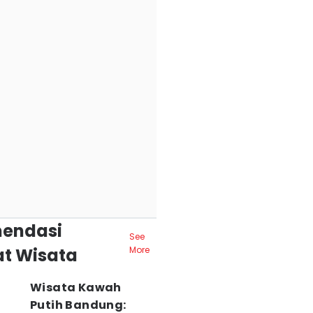
endasi
See
t Wisata
More
Wisata Kawah
Putih Bandung: