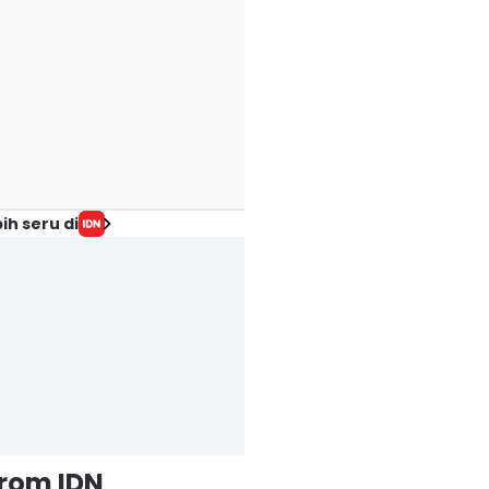
ih seru di
from IDN